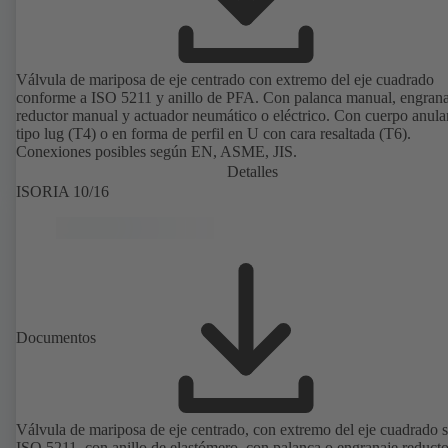
Válvula de mariposa de eje centrado con extremo del eje cuadrado
conforme a ISO 5211 y anillo de PFA. Con palanca manual, engrana
reductor manual y actuador neumático o eléctrico. Con cuerpo anula
tipo lug (T4) o en forma de perfil en U con cara resaltada (T6).
Conexiones posibles según EN, ASME, JIS.
Detalles
ISORIA 10/16
Documentos
Válvula de mariposa de eje centrado, con extremo del eje cuadrado 
ISO 5211, con anillo de elastómero, con palanca o engranaje reducto