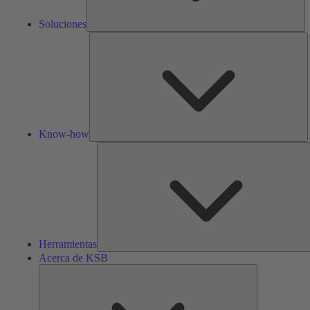
Soluciones
K
h
Know-how
Herramientas
Acerca de KSB
Acerca
de
KSB