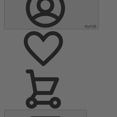
MyKSB
Menú
principal