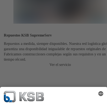
Repuestos KSB SupremeServ
Repuestos a medida, siempre disponibles. Nuestra red logística glo
garantiza una disponibilidad inigualable de repuestos originales d
Fabricamos construcciones complejas según sus requisitos y en un
tiempo récord.
Ver el servicio