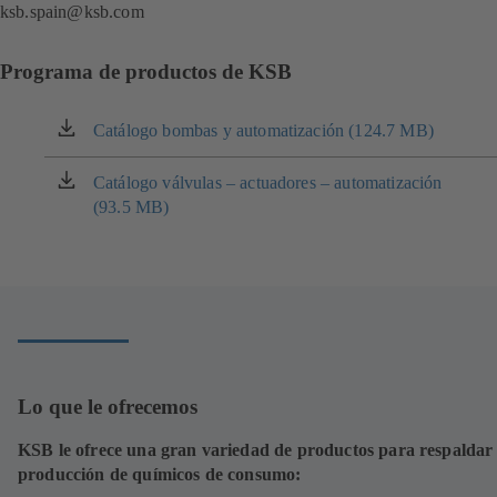
ksb.spain@ksb.com
Programa de productos de KSB
Catálogo bombas y automatización (124.7 MB)
(se
abre
en
Catálogo válvulas – actuadores – automatización
(se
una
(93.5 MB)
abre
nueva
en
pestaña)
una
nueva
pestaña)
Lo que le ofrecemos
KSB le ofrece una gran variedad de productos para respaldar
producción de químicos de consumo: