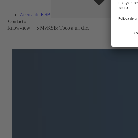
Acerca de KSB
Contacto
Know-how
MyKSB: Todo a un clic.