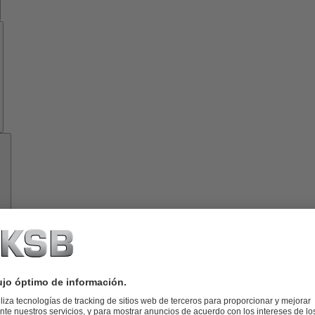
Know-
how
Herramientas
Acerca
de
KSB