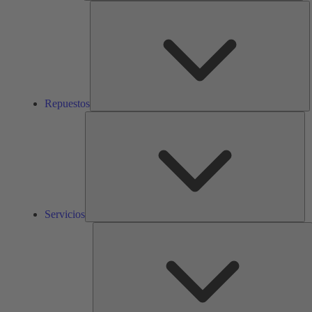
R
Repuestos
Ser
Servicios
S