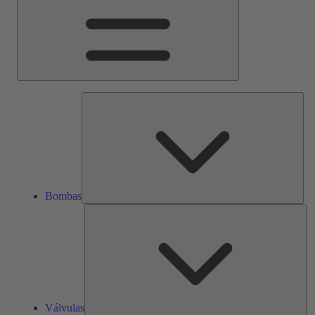
Bom
Bombas
Vál
Válvulas