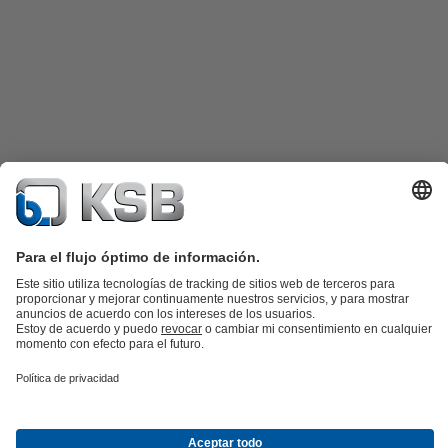
Catálogo de productos
Repuestos KSB
SupremeServ
KSB SupremeServ: Premium service for pumps and
valves
Cesta
Herramientas
Aguas residuales
Agua
Industria
Edificacion
Energía
Acerca de KSB
Eventos
Prensa
Oportunidades de empleo en
KSB
Redes sociales