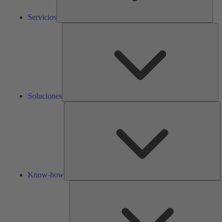
Servicios
So
Soluciones
K
h
Know-how