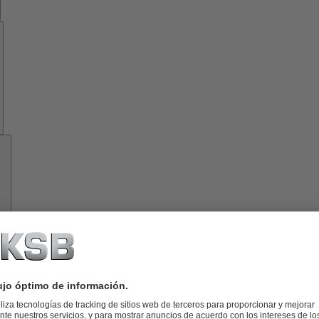
Know-
how
Herramientas
Acerca
de
KSB