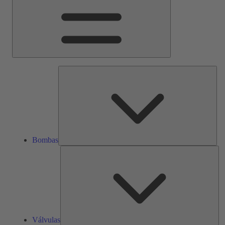
Bom
Bombas
Vál
Válvulas