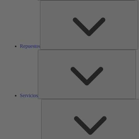
R
Repuestos
Ser
Servicios
S