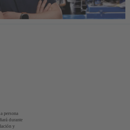
na persona
ñará durante
alación y