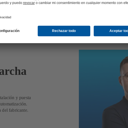
a en marcha
archa
talación y puesta
utomatización.
del fabricante.