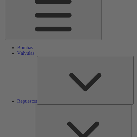
Bombas
Válvulas
Re
Repuestos
Serv