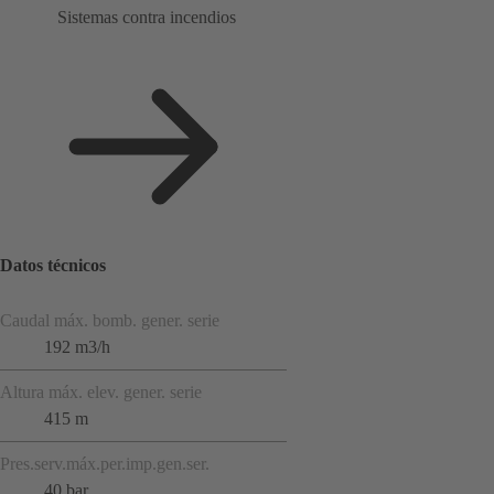
Sistemas contra incendios
Datos técnicos
Caudal máx. bomb. gener. serie
192 m3/h
Altura máx. elev. gener. serie
415 m
Pres.serv.máx.per.imp.gen.ser.
40 bar