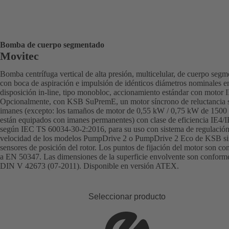
Bomba de cuerpo segmentado
Movitec
Bomba centrífuga vertical de alta presión, multicelular, de cuerpo segm
con boca de aspiración e impulsión de idénticos diámetros nominales e
disposición in-line, tipo monobloc, accionamiento estándar con motor 
Opcionalmente, con KSB SuPremE, un motor síncrono de reluctancia 
imanes (excepto: los tamaños de motor de 0,55 kW / 0,75 kW de 1500
están equipados con imanes permanentes) con clase de eficiencia IE4/
según IEC TS 60034-30-2:2016, para su uso con sistema de regulación
velocidad de los modelos PumpDrive 2 o PumpDrive 2 Eco de KSB si
sensores de posición del rotor. Los puntos de fijación del motor son c
a EN 50347. Las dimensiones de la superficie envolvente son conform
DIN V 42673 (07-2011). Disponible en versión ATEX.
Seleccionar producto