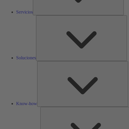
Servicios
So
Soluciones
K
h
Know-how