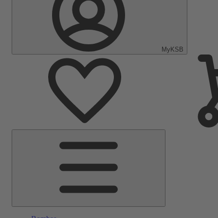
MyKSB
Menú
principal