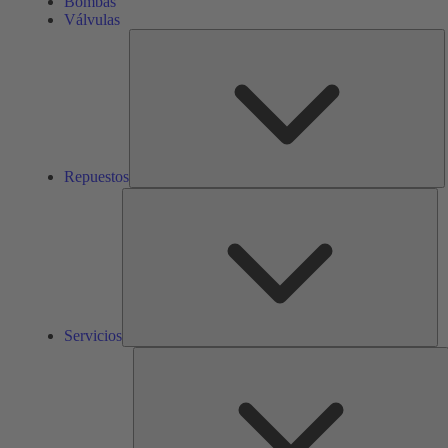
Bombas
Válvulas
R
Repuestos
Ser
Servicios
S