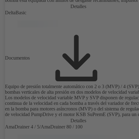
bomba está equipada con anillos de desgaste recambiables, impulsor 
cerrado con álabes curvados, cierres mecánicos simples o dobles se
Detalles
EN 12756, eje con casquillo protector intercambiable en la zona del 
DeltaBasic
de eje. El diseño «back pull-out» permite un desmontaje del acoplam
de los soportes de cojinetes y del impulsor sin tener que separar la c
de la bomba de las tuberías. Los puntos de montaje son conformes a
IEC 60072; las dimensiones de la superficie envolvente son conform
DIN V 42673 (07-2011). Disponible en versión ATEX. Muy adelant
las exigencias de eficiencia de la directiva ErP.
Documentos
Equipo de presión totalmente automático con 2 o 3 (MVP) / 4 (SVP
bombas verticales de alta presión en dos modelos de velocidad variab
Los modelos de velocidad variable MVP y SVP disponen de regulac
continua de la velocidad en cada bomba a través del variador de fre
en la bomba para motores asíncronos (MVP) o del sistema de regula
de velocidad PumpDrive y el motor KSB SuPremE (SVP), para un c
totalmente electrónico de la presión de suministro requerida. Equipa
Detalles
con caja de fusibles central.
AmaDrainer 4 / 5/AmaDrainer 80 / 100