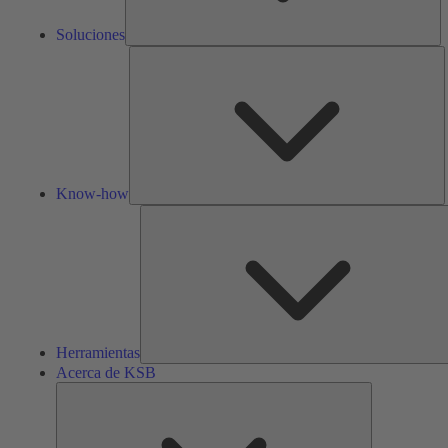
Soluciones
K
h
Know-how
Herramientas
Acerca de KSB
Acerca
de
KSB