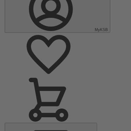
MyKSB
Menú
principal