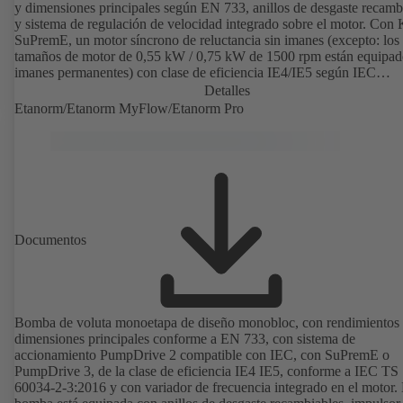
y dimensiones principales según EN 733, anillos de desgaste recamb
y sistema de regulación de velocidad integrado sobre el motor. Con
SuPremE, un motor síncrono de reluctancia sin imanes (excepto: los
tamaños de motor de 0,55 kW / 0,75 kW de 1500 rpm están equipad
imanes permanentes) con clase de eficiencia IE4/IE5 según IEC
TS 60034-30-2:2016, para su uso con sistema de regulación de velo
Detalles
de los modelos PumpDrive 2 o PumpDrive 2 Eco de KSB sin sensor
Etanorm/Etanorm MyFlow/Etanorm Pro
posición del rotor. Los puntos de fijación del motor son conformes c
EN 50347. Las dimensiones de la superficie envolvente son confor
con DIN V 42673 (07-2011). Disponible en versión ATEX.
Documentos
Bomba de voluta monoetapa de diseño monobloc, con rendimientos
dimensiones principales conforme a EN 733, con sistema de
accionamiento PumpDrive 2 compatible con IEC, con SuPremE o
PumpDrive 3, de la clase de eficiencia IE4 IE5, conforme a IEC TS
60034-2-3:2016 y con variador de frecuencia integrado en el motor.