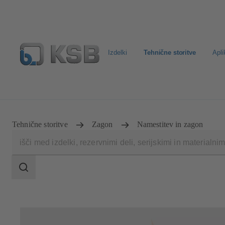
Izdelki
Tehnične storitve
Apli
Standardno iskanje rezervih delov
Konfiguracija proizv
Tehnične storitve
Zagon
Namestitev in zagon
področje
iskanja
področje
iskanja