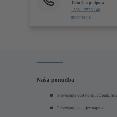
Tehnična podpora
+386 1 2528 140
info@ksb.si
Naša ponudba
Preverjanje dostavljenih črpalk, arm
Preverjanje pogojev naprave