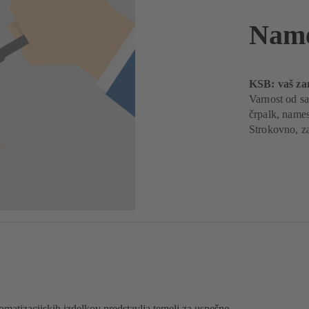
Name
KSB: vaš zan
Varnost od sa
črpalk, names
Strokovno, za
omatizacijskih izdelkov predstavlja temelj za uspešno