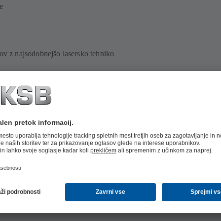
e
tov z najsodobnejšo lasersko tehniko
aprav
oskusno delovanje z dokumentiranjem
asnitve zagona