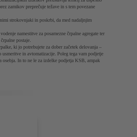
brez zamikov preprečuje težave in s tem povezane
nimi strokovnjaki in poskrbi, da med nadaljnjim
vodenje namestitve za posamezne črpalne agregate ter
 črpalne postaje.
palke, ki jo potrebujete za dober začetek delovanja –
 usmeritve in avtomatizacije. Poleg tega vam podjetje
 osebja. In to ne le za izdelke podjetja KSB, ampak