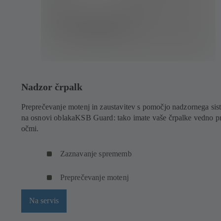
Nadzor črpalk
Preprečevanje motenj in zaustavitev s pomočjo nadzornega sis
na osnovi oblakaKSB Guard: tako imate vaše črpalke vedno p
očmi.
Zaznavanje sprememb
Preprečevanje motenj
Na servis