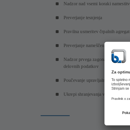
Nadzor nad vsemi koraki namestitv
Preverjanje tesnjenja
Pravilna usmeritev črpalnih agrega
Preverjanje nameščenih merilnih n
Nadzor prvega zagona, testno in p
delovnih podatkov
Poučevanje upravljalnega osebja
Ukrepi shranjevanja v primeru zak