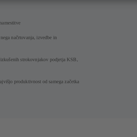
namestitve
vnega načrtovanja, izvedbe in
i izkušenih strokovnjakov podjetja KSB,
ajvišjo produktivnost od samega začetka