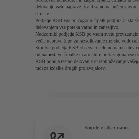
delovanje vaše naprave. Kajti samo natančen zagon 
stroške.
Podjetje KSB vas pri zagonu črpalk podpira z izkuše
delovanjem vse poteka varno in zanesljivo.
Nadzorniki podjetja KSB po vsem svetu prevzamejo 
večje naprave (npr. za razsoljevanje morske vode) ali
Storitve podjetja KSB obsegajo celotno namestitev čr
od namestitve črpalke in armature prek zagona vse do
KSB ponuja testno delovanje in izobraževanje vašega
tudi za izdelke drugih proizvajalcev.
Stopite v stik z nami.