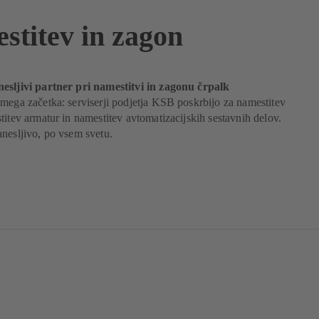
stitev in zagon
esljivi partner pri namestitvi in zagonu črpalk
mega začetka: serviserji podjetja KSB poskrbijo za namestitev
titev armatur in namestitev avtomatizacijskih sestavnih delov.
nesljivo, po vsem svetu.