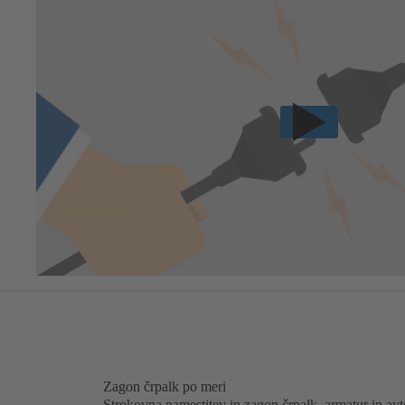
Zagon črpalk po meri
Strokovna namestitev in zagon črpalk, armatur in avt