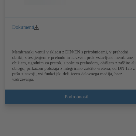
Dokumenti
Membranski ventil v skladu z DIN/EN s prirobnicami, v prehodni
obliki, s tesnjenjem v prehodu in navzven prek vstavljene membrane,
ohišjem, ugodnim za pretok, s polnim prehodom, ohišjem z zaščito ali
oblogo, prikazom položaja z integrirano zaščito vretena, od DN 125 z
pušo z navoji, vsi funkcijski deli izven delovnega medija, brez
vzdrževanja.
Podrobnosti