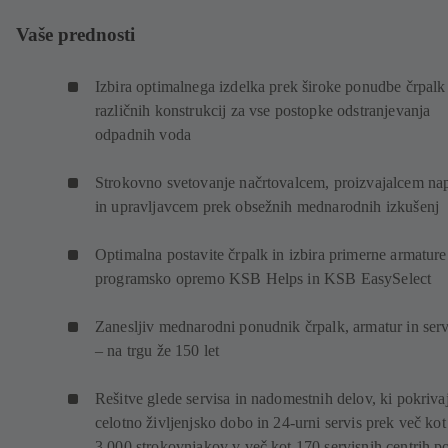
Vaše prednosti
Izbira optimalnega izdelka prek široke ponudbe črpalk
različnih konstrukcij za vse postopke odstranjevanja
odpadnih voda
Strokovno svetovanje načrtovalcem, proizvajalcem na
in upravljavcem prek obsežnih mednarodnih izkušenj
Optimalna postavite črpalk in izbira primerne armature
programsko opremo KSB Helps in KSB EasySelect
Zanesljiv mednarodni ponudnik črpalk, armatur in serv
– na trgu že 150 let
Rešitve glede servisa in nadomestnih delov, ki pokriva
celotno življenjsko dobo in 24-urni servis prek več kot
3.000 strokovnjakov v več kot 170 servisnih centrih p