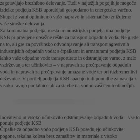
zagotavljajo brezhibno delovanje. Tudi v najtežjih pogojih je mogoče
izdelke podjetja KSB uporabljati gospodarno in energetsko varčno.
Skupaj z vami optimiramo vašo napravo in sistematično znižujemo
vaše stroške delovanja.
Za komunalna podjetja, mesta in industrijska podjetja ima podjetje
KSB pripravljene obsežne rešite za transport odpadnih voda. Ne glede
na to, ali gre za površinsko odvodnjavanje ali transport agresivnih
industrijskih odpadnih voda: s črpalkami in armaturami podjetja KSB
lahko vaše odpadne vode transportirate in odstranjujete varno, z malo
vzdrževanja ter učinkovito – v napravah za prečrpavanje odpadnih
voda in napravah za prečrpavanje umazane vode ter pri razbremenitvi
deževnice. V portfelj podjetja KSB spadajo tudi ponudbe za naselja z
visoko ravnjo podtalnice ali za stavbe na vodno zaščitenih območjih.
Inovativno in visoko učinkovito odstranjevanje odpadnih voda – vse to
ponuja podjetje KSB
Črpalke za odpadno vodo podjetja KSB posedujejo učinkovite
pogone, tekalna kolesa brez zamašitev in materiale z visoko