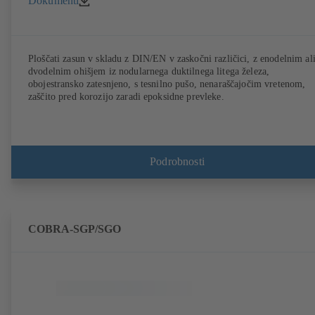
Dokumenti
Ploščati zasun v skladu z DIN/EN v zaskočni različici, z enodelnim al
dvodelnim ohišjem iz nodularnega duktilnega litega železa,
obojestransko zatesnjeno, s tesnilno pušo, nenaraščajočim vretenom,
zaščito pred korozijo zaradi epoksidne prevleke.
Podrobnosti
COBRA-SGP/SGO