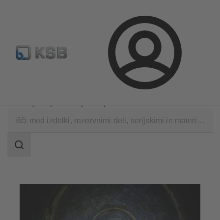
Standardno iskanje rezervih delov
Konfiguracija proizvod
Prijava
Aplikacije
Tehnika za odpadno vodo
Odstranjevanje in transport odpadne vode
področje
iskanja
področje
iskanja