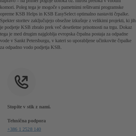
napravo – na primer pogoje dotoka oz. hitrost pretoka v vhodni
komori. Poleg tega je mogoče s pametnimi rešitvami programske
opreme KSB Helps in KSB EasySelect optimalno nastaviti črpalke.
Spekter storitev zaključujejo obsežne izkušnje z velikimi projekti, ki jih
je podjetje KSB zbralo prek več desetletne prisotnosti na trgu. Dokaz
tega je med drugim najgloblja evropska črpalna postaja za odpadne
vode v Sankt Petersburgu, v kateri so uporabljene učinkovite črpalke
za odpadno vodo podjetja KSB.
Stopite v stik z nami.
Tehnična podpora
+386 1 2528 140