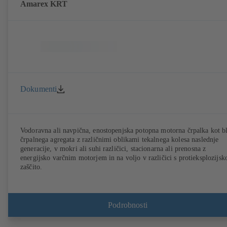
Amarex KRT
Dokumenti
Vodoravna ali navpična, enostopenjska potopna motorna črpalka kot b
črpalnega agregata z različnimi oblikami tekalnega kolesa naslednje
generacije, v mokri ali suhi različici, stacionarna ali prenosna z
energijsko varčnim motorjem in na voljo v različici s protieksplozijsk
zaščito.
Podrobnosti