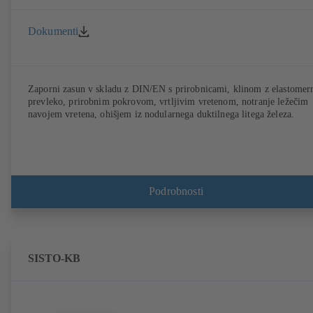
Dokumenti
Zaporni zasun v skladu z DIN/EN s prirobnicami, klinom z elastomer
prevleko, prirobnim pokrovom, vrtljivim vretenom, notranje ležečim
navojem vretena, ohišjem iz nodularnega duktilnega litega železa.
Podrobnosti
SISTO-KB