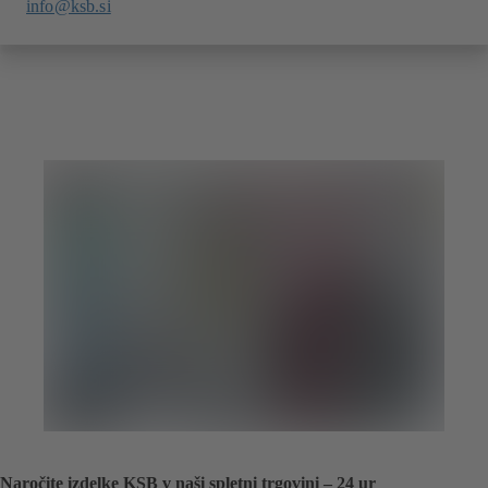
info@ksb.si
Naročite izdelke KSB v naši spletni trgovini – 24 ur