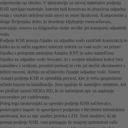
odpornostjo na obrabo. V laboratoriju za razvoj materialov podjetja
KSB razvijajo materiale, katerim tudi korozivna in abrazivna odpadna
voda z visokim deležem trdih snovi ne more škodovati. Komponente z
dolgo življenjsko dobo, ki desetletja kljubujejo vsem težavam,
ustvarjajo osnovo za dolgoročno nizke stroške pri transportu odpadnih
voda.
Podjetje KSB ponuja črpalke za odpadno vodo različnih konstrukcij in
lahko na ta način zagotovi ustrezen izdelek za vsak izziv: na primer
črpalko s potopnim motorjem Amarex KRT in suho nameščeno
črpalko za odpadno vodo Sewatec, ki s svojimi tekalnimi kolesi brez
zamašitev z velikimi, prostimi prehodi in celo pri močni obremenitvi s
trdimi snovmi, skrbijo za učinkovito črpanje odpadne vode. Sistem
Amajet podjetja KSB se uporablja povsod, kjer je treba gospodarno
očistiti bazene in kanalizacijo. Sem spadajo še zanesljive armature, kot
so ploščati zasuni HERA BD, ki so namenjeni npr. za zapiranje
cevovodov pri vzdrževanju.
Poleg tega strokovnjaki za uporabo podjetja KSB načrtovalce,
proizvajalce naprav in upravljavce podpirajo s številnimi inženirskimi
storitvami, kot so npr. analize pretoka CFD. Testi modelov, ki jih
ponuja podjetje KSB, vam pomagajo že vnaprej optimizirati vašo