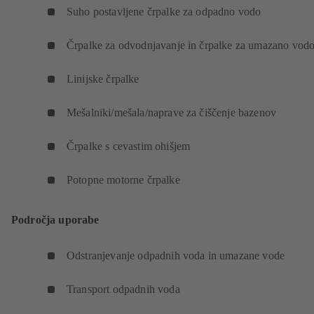
Suho postavljene črpalke za odpadno vodo
Črpalke za odvodnjavanje in črpalke za umazano vod
Linijske črpalke
Mešalniki/mešala/naprave za čiščenje bazenov
Črpalke s cevastim ohišjem
Potopne motorne črpalke
Področja uporabe
Odstranjevanje odpadnih voda in umazane vode
Transport odpadnih voda