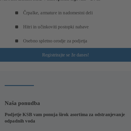
Črpalke, armature in nadomestni deli
Hitri in učinkoviti postopki nabave
Osebno spletno orodje za podjetja
Registrirajte se že danes!
Naša ponudba
Podjetje KSB vam ponuja širok asortima za odstranjevanje
odpadnih voda