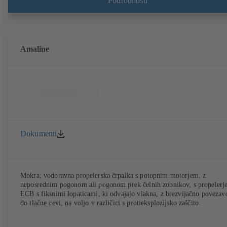
Podrobnosti
Amaline
Dokumenti
Mokra, vodoravna propelerska črpalka s potopnim motorjem, z
neposrednim pogonom ali pogonom prek čelnih zobnikov, s propelerj
ECB s fiksnimi lopaticami, ki odvajajo vlakna, z brezvijačno povezav
do tlačne cevi, na voljo v različici s protieksplozijsko zaščito.