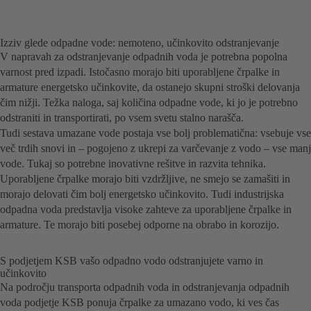
Izziv glede odpadne vode: nemoteno, učinkovito odstranjevanje
V napravah za odstranjevanje odpadnih voda je potrebna popolna
varnost pred izpadi. Istočasno morajo biti uporabljene črpalke in
armature energetsko učinkovite, da ostanejo skupni stroški delovanja
čim nižji. Težka naloga, saj količina odpadne vode, ki jo je potrebno
odstraniti in transportirati, po vsem svetu stalno narašča.
Tudi sestava umazane vode postaja vse bolj problematična: vsebuje vse
več trdih snovi in – pogojeno z ukrepi za varčevanje z vodo – vse manj
vode. Tukaj so potrebne inovativne rešitve in razvita tehnika.
Uporabljene črpalke morajo biti vzdržljive, ne smejo se zamašiti in
morajo delovati čim bolj energetsko učinkovito. Tudi industrijska
odpadna voda predstavlja visoke zahteve za uporabljene črpalke in
armature. Te morajo biti posebej odporne na obrabo in korozijo.
S podjetjem KSB vašo odpadno vodo odstranjujete varno in
učinkovito
Na področju transporta odpadnih voda in odstranjevanja odpadnih
voda podjetje KSB ponuja črpalke za umazano vodo, ki ves čas