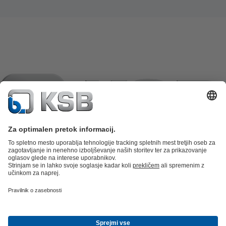
Katalog izdelkov
Nadomestni deli
Tehnične storitve
Košarica
izdelkov
Programska oprema in znanje
Tehnika za odpadno vodo
Vodna tehnika
Industrijska tehnika
Stavbna
tehnika
Energetska tehnika
Podjetje
Podrobnosti o dogodkih
Območje za tisk
Career opportunities