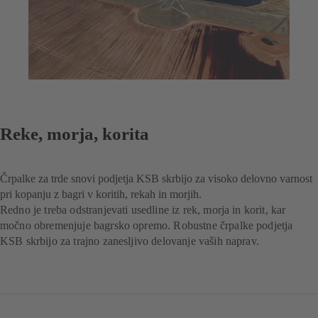
Reke, morja, korita
Črpalke za trde snovi podjetja KSB skrbijo za visoko delovno varnost
pri kopanju z bagri v koritih, rekah in morjih.
Redno je treba odstranjevati usedline iz rek, morja in korit, kar
močno obremenjuje bagrsko opremo. Robustne črpalke podjetja
KSB skrbijo za trajno zanesljivo delovanje vaših naprav.