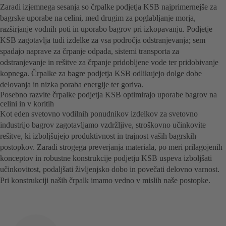
Zaradi izjemnega sesanja so črpalke podjetja KSB najprimernejše za
bagrske uporabe na celini, med drugim za poglabljanje morja,
razširjanje vodnih poti in uporabo bagrov pri izkopavanju. Podjetje
KSB zagotavlja tudi izdelke za vsa področja odstranjevanja; sem
spadajo naprave za črpanje odpada, sistemi transporta za
odstranjevanje in rešitve za črpanje pridobljene vode ter pridobivanje
kopnega. Črpalke za bagre podjetja KSB odlikujejo dolge dobe
delovanja in nizka poraba energije ter goriva.
Posebno razvite črpalke podjetja KSB optimirajo uporabe bagrov na
celini in v koritih
Kot eden svetovno vodilnih ponudnikov izdelkov za svetovno
industrijo bagrov zagotavljamo vzdržljive, stroškovno učinkovite
rešitve, ki izboljšujejo produktivnost in trajnost vaših bagrskih
postopkov. Zaradi strogega preverjanja materiala, po meri prilagojenih
konceptov in robustne konstrukcije podjetju KSB uspeva izboljšati
učinkovitost, podaljšati življenjsko dobo in povečati delovno varnost.
Pri konstrukciji naših črpalk imamo vedno v mislih naše postopke.