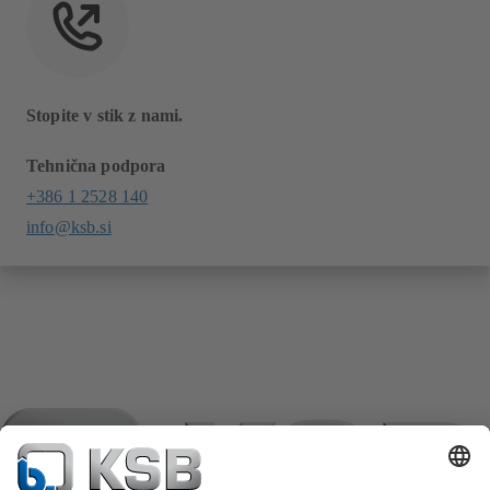
Stopite v stik z nami.
Tehnična podpora
+386 1 2528 140
info@ksb.si