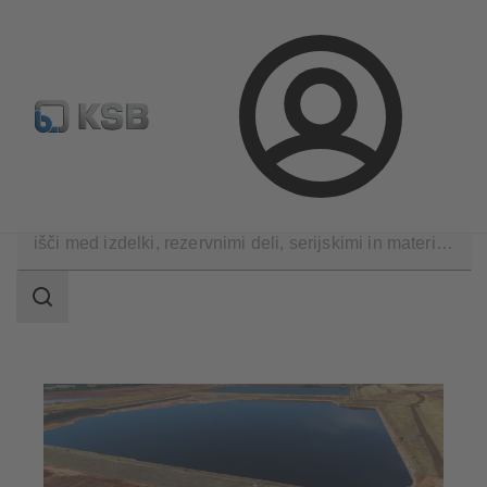
Standardno iskanje rezervih delov
Konfiguracija proizvod
Prijava
Aplikacije
Mokra uporaba bagrov
Reke, morja, korita
področje
iskanja
področje
iskanja