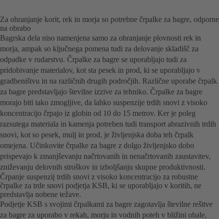
Za ohranjanje korit, rek in morja so potrebne črpalke za bagre, odporne
na obrabo
Bagrska dela niso namenjena samo za ohranjanje plovnosti rek in
morja, ampak so ključnega pomena tudi za delovanje skladišč za
odpadke v rudarstvu. Črpalke za bagre se uporabljajo tudi za
pridobivanje materialov, kot sta pesek in prod, ki se uporabljajo v
gradbeništvu in na različnih drugih področjih. Različne uporabe črpalk
za bagre predstavljajo številne izzive za tehniko. Črpalke za bagre
morajo biti tako zmogljive, da lahko suspenzije trdih snovi z visoko
koncentracijo črpajo iz globin od 10 do 15 metrov. Ker je poleg
razsutega materiala in kamenja potreben tudi transport abrazivnih trdih
snovi, kot so pesek, mulj in prod, je življenjska doba teh črpalk
omejena. Učinkovite črpalke za bagre z dolgo življenjsko dobo
prispevajo k zmanjševanju načrtovanih in nenačrtovanih zaustavitev,
zniževanju delovnih stroškov in izboljšanju skupne produktivnosti.
Črpanje suspenzij trdih snovi z visoko koncentracijo za robustne
črpalke za trde snovi podjetja KSB, ki se uporabljajo v koritih, ne
predstavlja nobene težave.
Podjetje KSB s svojimi črpalkami za bagre zagotavlja številne rešitve
za bagre za uporabo v rekah, morju in vodnih poteh v bližini obale.