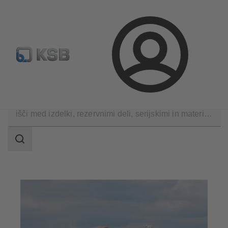
Standardno iskanje rezervih delov
Konfiguracija proizvod
Prijava
Aplikacije
Mokra uporaba bagrov
področje
iskanja
področje
iskanja