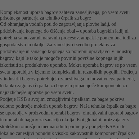
Kompleksnost uporab bagrov zahteva zanesljivega, po vsem svetu
prisotnega partnerja za tehniko črpalk za bagre
Od ohranjanja vodnih poti do zagotavljanja plovbe ladij, od
pridobivanja kopnega do čiščenja obal – uporaba bagrskih ladij ni
potrebna samo zaradi naravnih procesov, ampak je pomembna tudi za
gospodarstvo in okolje. Za zanesljivo izvedbo projektov za
pridobivanje in sanacijo kopnega so potrebni upravljavci v industriji
bagrov, kajti le tako je mogoče povrniti površine kopnega in jih
izkoristiti za produktivno uporabo. Mokra uporaba bagrov se po vsem
svetu uporablja v izjemno kompleksnih in raznolikih pogojih. Podjetja
v industriji bagrov potrebujejo zanesljivega in inovativnega partnerja,
ki lahko zagotovi črpalke za bagre in pripadajoče komponente za
najrazličnejše uporabe po vsem svetu.
Podjetje KSB s svojimi zmogljivimi črpalkami za bagre pokriva
celotno področje mokrih uporab bagrov. Naša tehnika črpalk za bagre
se uporablja v proizvodni uporabi bagrov, ohranjevalni uporabi bagrov
in uporabah bagrov za sanacijo okolja. Kot globalni proizvajalec s
strateškim omrežjem mednarodnih partnerjev podjetje KSB ni le
lokalno zanesljivi ponudnik visoko kakovostnih komponent črpalk za