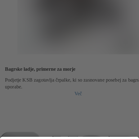
Bagrske ladje, primerne za morje
Podjetje KSB zagotavlja črpalke, ki so zasnovane posebej za bagr
uporabe.
Več