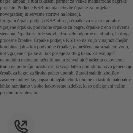
bagre, ampak je tudi izkušeni partner za velike mednarodne bagrske
projekte. Podjetje KSB ponuja celovite črpalke za projekte
novogradenj in servisne storitve na lokaciji.
Program črpalk podjetja KSB obsega črpalke za vsako uporabo:
vgrajene črpalke, podvodne črpalke za bagre, črpalke z eno in dvema
stenama, črpalke za trde snovi, ki so zelo odporne na obrabo, in druge
procesne črpalke. Črpalke podjetja KSB so na voljo v najrazličnejših
kombinacijah – kot podvodne črpalke, nameščene na sesalnem vodu,
kot vgrajene črpalke ali kot postaje za dvig tlaka. Zahvaljujoč
naprednim metodam inženiringa in zahvaljujoč našemu celovitemu
trudu na področju raziskav in razvoja lahko ponudimo novo generacijo
črpalk za bagre za široko paleto uporab. Zaradi stalnih izboljšav
zasnove hidravlike, najsodobnejših tehnik obrabe in lastnih materialov
lahko razvijamo visoko kakovostne izdelke, ki so prilagojeni vašim
posebnim zahtevam.