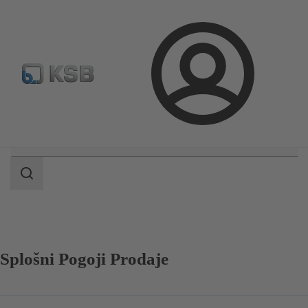
Standardno iskanje rezervih delov
Konfiguracija proizvod
Prijava
področje
iskanja
področje
iskanja
Splošni Pogoji Prodaje