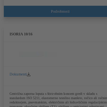
Podrobnosti
ISORIA 10/16
Dokumenti
Centrična zaporna loputa s štirirobnim koncem gredi v skladu s
standardom ISO 5211, elastomerno tesnilno manšeto, ročico ali ročni
reduktorjem, pnevmatskim, električnim ali hidravličnim regulacijskim
pogonom, obročnim ohišjem (T1), ohišjem s centrirnimi odprtinami