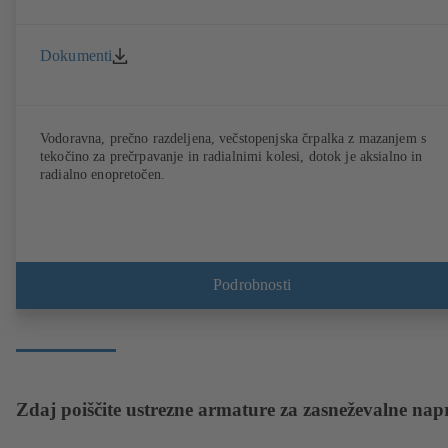
Dokumenti
Vodoravna, prečno razdeljena, večstopenjska črpalka z mazanjem s
tekočino za prečrpavanje in radialnimi kolesi, dotok je aksialno in
radialno enopretočen.
Podrobnosti
Zdaj poiščite ustrezne armature za zasneževalne nap