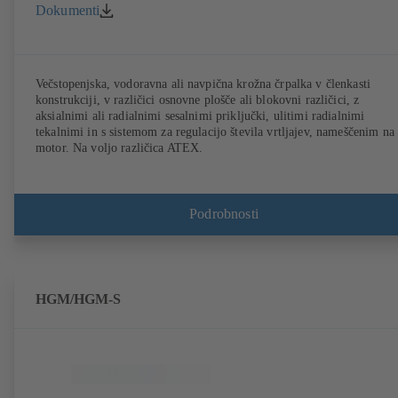
Dokumenti
Večstopenjska, vodoravna ali navpična krožna črpalka v členkasti
konstrukciji, v različici osnovne plošče ali blokovni različici, z
aksialnimi ali radialnimi sesalnimi priključki, ulitimi radialnimi
tekalnimi in s sistemom za regulacijo števila vrtljajev, nameščenim na
motor. Na voljo različica ATEX.
Podrobnosti
HGM/HGM-S