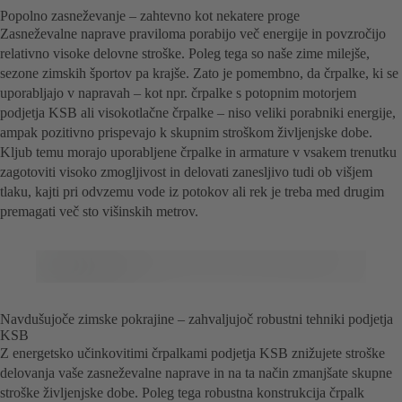
Popolno zasneževanje – zahtevno kot nekatere proge
Zasneževalne naprave praviloma porabijo več energije in povzročijo
relativno visoke delovne stroške. Poleg tega so naše zime milejše,
sezone zimskih športov pa krajše. Zato je pomembno, da črpalke, ki se
uporabljajo v napravah – kot npr. črpalke s potopnim motorjem
podjetja KSB ali visokotlačne črpalke – niso veliki porabniki energije,
ampak pozitivno prispevajo k skupnim stroškom življenjske dobe.
Kljub temu morajo uporabljene črpalke in armature v vsakem trenutku
zagotoviti visoko zmogljivost in delovati zanesljivo tudi ob višjem
tlaku, kajti pri odvzemu vode iz potokov ali rek je treba med drugim
premagati več sto višinskih metrov.
Navdušujoče zimske pokrajine – zahvaljujoč robustni tehniki podjetja
KSB
Z energetsko učinkovitimi črpalkami podjetja KSB znižujete stroške
delovanja vaše zasneževalne naprave in na ta način zmanjšate skupne
stroške življenjske dobe. Poleg tega robustna konstrukcija črpalk