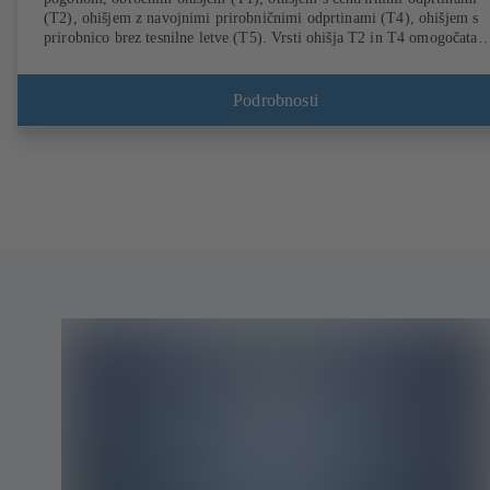
(T2), ohišjem z navojnimi prirobničnimi odprtinami (T4), ohišjem s
prirobnico brez tesnilne letve (T5). Vrsti ohišja T2 in T4 omogočata
enostransko odstranitev prirobnic in vgradnjo kot končno armaturo s
protiprirobnico. Priključki v skladu z EN, ASME, JIS.
Podrobnosti