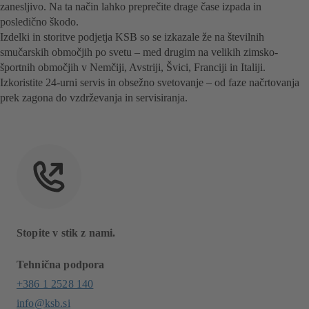
zanesljivo. Na ta način lahko preprečite drage čase izpada in
posledično škodo.
Izdelki in storitve podjetja KSB so se izkazale že na številnih
smučarskih območjih po svetu – med drugim na velikih zimsko-
športnih območjih v Nemčiji, Avstriji, Švici, Franciji in Italiji.
Izkoristite 24-urni servis in obsežno svetovanje – od faze načrtovanja
prek zagona do vzdrževanja in servisiranja.
Stopite v stik z nami.
Tehnična podpora
+386 1 2528 140
info@ksb.si