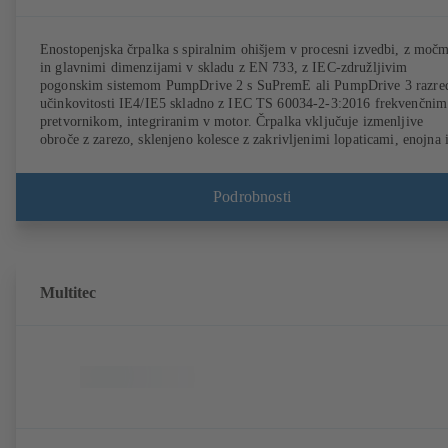
Enostopenjska črpalka s spiralnim ohišjem v procesni izvedbi, z močm
in glavnimi dimenzijami v skladu z EN 733, z IEC-združljivim
pogonskim sistemom PumpDrive 2 s SuPremE ali PumpDrive 3 razre
učinkovitosti IE4/IE5 skladno z IEC TS 60034-2-3:2016 frekvenčnim
pretvornikom, integriranim v motor. Črpalka vključuje izmenljive
obroče z zarezo, sklenjeno kolesce z zakrivljenimi lopaticami, enojna 
dvojna drsno obročna tesnila skladna z EN 12756, gred v območju
tesnila gredi z izmenljivo pušo gredi. Modularna zgradba omogoča
odstranitev sklopke, nosilca ležajev in tekalnega kolesa brez odstranit
Podrobnosti
ohišja črpalke s cevi. Pritrdilne točke v skladu z IEC 60072, mere puš
skladu z DIN V 42673 (07-2011). Na voljo različica ATEX. Daleč pre
zahtevami glede učinkovitosti iz smernic ErP.
Multitec