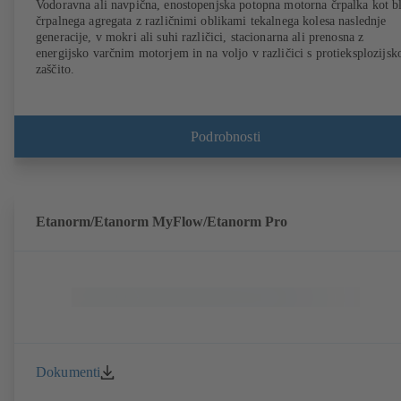
Vodoravna ali navpična, enostopenjska potopna motorna črpalka kot b
črpalnega agregata z različnimi oblikami tekalnega kolesa naslednje
generacije, v mokri ali suhi različici, stacionarna ali prenosna z
energijsko varčnim motorjem in na voljo v različici s protieksplozijsk
zaščito.
Podrobnosti
Etanorm/Etanorm MyFlow/Etanorm Pro
Dokumenti