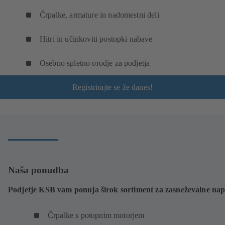
Črpalke, armature in nadomestni deli
Hitri in učinkoviti postopki nabave
Osebno spletno orodje za podjetja
Registrirajte se že danes!
Naša ponudba
Podjetje KSB vam ponuja širok sortiment za zasneževalne na
Črpalke s potopnim motorjem