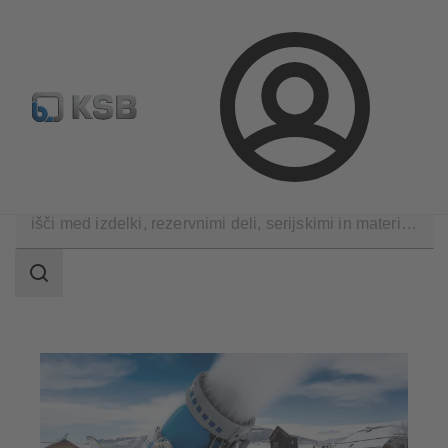
Standardno iskanje rezervih delov
Konfiguracija proizvod
Prijava
Aplikacije
Industrijska tehnika
Zasneževalne naprave
področje
iskanja
področje
iskanja