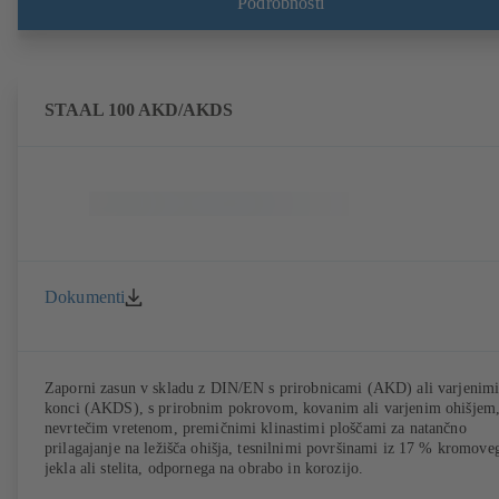
Podrobnosti
STAAL 100 AKD/AKDS
Dokumenti
Zaporni zasun v skladu z DIN/EN s prirobnicami (AKD) ali varjenim
konci (AKDS), s prirobnim pokrovom, kovanim ali varjenim ohišjem
nevrtečim vretenom, premičnimi klinastimi ploščami za natančno
prilagajanje na ležišča ohišja, tesnilnimi površinami iz 17 % kromove
jekla ali stelita, odpornega na obrabo in korozijo.