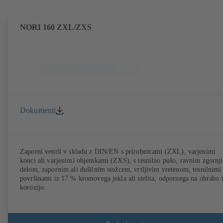
NORI 160 ZXL/ZXS
Dokumenti
Zaporni ventil v skladu z DIN/EN s prirobnicami (ZXL), varjenimi
konci ali varjenimi objemkami (ZXS), s tesnilno pušo, ravnim zgornj
delom, zapornim ali dušilnim stožcem, vrtljivim vretenom, tesnilnimi
površinami iz 17 % kromovega jekla ali stelita, odpornega na obrabo 
korozijo.