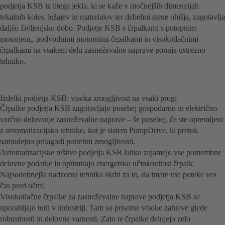
podjetja KSB iz litega jekla, ki se kaže v močnejših dimenzijah
tekalnih koles, ležajev in materialov ter debelini stene ohišja, zagotavlja
daljšo življenjsko dobo. Podjetje KSB s črpalkami s potopnim
motorjem,, podvodnimi motornimi črpalkami in visokotlačnimi
črpalkami na vsakem delu zasneževalne naprave ponuja ustrezno
tehniko.
Izdelki podjetja KSB: visoka zmogljivost na vsaki progi
Črpalke podjetja KSB zagotavljajo posebej gospodarno in električno
varčno delovanje zasneževalne naprave – še posebej, če ste opremljeni
z avtomatizacijsko tehniko, kot je sistem PumpDrive, ki pretok
samodejno prilagodi potrebni zmogljivosti.
Avtomatizacijske rešitve podjetja KSB lahko zajamejo vse pomembne
delovne podatke in optimirajo energetsko učinkovitost črpalk.
Najsodobnejša nadzorna tehnika skrbi za to, da imate vse poteke ves
čas pred očmi.
Visokotlačne črpalke za zasneževalne naprave podjetja KSB se
uporabljajo tudi v industriji. Tam so prisotne visoke zahteve glede
robustnosti in delovne varnosti. Zato te črpalke delujejo zelo