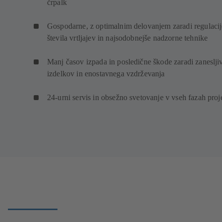
črpalk
Gospodarne, z optimalnim delovanjem zaradi regulacij
števila vrtljajev in najsodobnejše nadzorne tehnike
Manj časov izpada in posledične škode zaradi zaneslji
izdelkov in enostavnega vzdrževanja
24-urni servis in obsežno svetovanje v vseh fazah proj