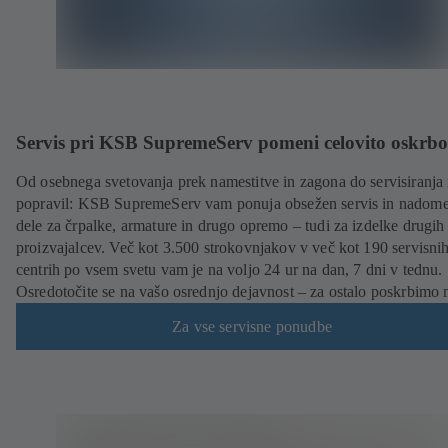
Servis pri KSB SupremeServ pomeni celovito oskrbo
Od osebnega svetovanja prek namestitve in zagona do servisiranja 
popravil: KSB SupremeServ vam ponuja obsežen servis in nadome
dele za črpalke, armature in drugo opremo – tudi za izdelke drugih
proizvajalcev. Več kot 3.500 strokovnjakov v več kot 190 servisni
centrih po vsem svetu vam je na voljo 24 ur na dan, 7 dni v tednu.
Osredotočite se na vašo osrednjo dejavnost – za ostalo poskrbimo 
Za vse servisne ponudbe