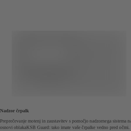
v
o
e
v
m
e
z
m
a
z
v
a
i
v
h
i
k
h
u
k
)
u
)
Nadzor črpalk
Preprečevanje motenj in zaustavitev s pomočjo nadzornega sistema n
osnovi oblakaKSB Guard: tako imate vaše črpalke vedno pred očmi.