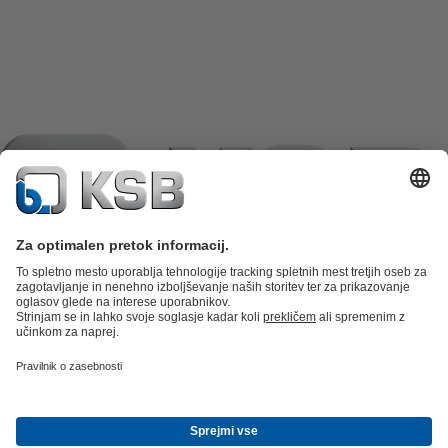
Katalog izdelkov
Nadomestni deli
Tehnične storitve
Košarica
izdelkov
Programska oprema in znanje
Tehnika za odpadno vodo
Vodna tehnika
Industrijska tehnika
Stavbna
tehnika
Energetska tehnika
Podjetje
Podrobnosti o dogodkih
Območje za tisk
Career opportunities