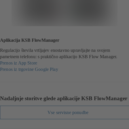
Aplikacija KSB FlowManager
Regulacijo števila vrtljajev enostavno upravljajte na svojem
pametnem telefonu: s praktično aplikacijo KSB Flow Manager.
Prenos iz App Store
(
Prenos iz trgovine Google Play
o
(
d
o
p
d
r
p
e
r
Nadaljnje storitve glede aplikacije KSB FlowManager
s
e
e
s
Vse servisne ponudbe
v
e
n
v
o
n