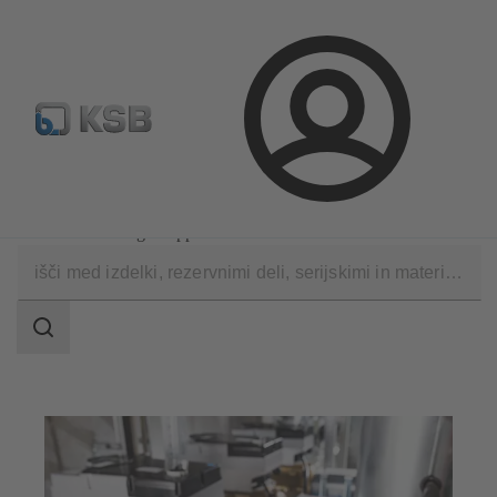
Standardno iskanje rezervih delov
Konfiguracija proizvod
Prijava
Programska oprema in znanje
Orodja za obratovanje
KSB FlowManager App
področje
iskanja
področje
iskanja