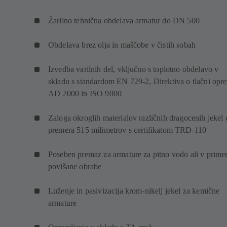
Žarilno tehnična obdelava armatur do DN 500
Obdelava brez olja in maščobe v čistih sobah
Izvedba varilnih del, vključno s toplotno obdelavo v
skladu s standardom EN 729-2, Direktiva o tlačni opr
AD 2000 in ISO 9000
Zaloga okroglih materialov različnih dragocenih jekel 
premera 515 milimetrov s certifikatom TRD-110
Poseben premaz za armature za pitno vodo ali v prime
povišane obrabe
Luženje in pasivizacija krom-nikelj jekel za kemične
armature