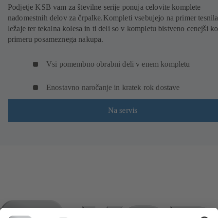
Podjetje KSB vam za številne serije ponuja celovite komplete
nadomestnih delov za črpalke.Kompleti vsebujejo na primer tesnila
ležaje ter tekalna kolesa in ti deli so v kompletu bistveno cenejši ko
primeru posameznega nakupa.
Vsi pomembno obrabni deli v enem kompletu
Enostavno naročanje in kratek rok dostave
Na servis