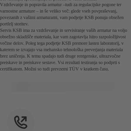
Vzdrževanje in popravila armatur –tudi za regulacijske pogone ter
varnostne armature – in še veliko več: glede vseh povpraševanj,
povezanih z vašimi armaturami, vam podjetje KSB ponuja obsežen
portfelj storitev.
Servis KSB ima za vzdrževanje in servisiranje vaših armatur na voljo
obsežno skladišče materiala, kar vam zagotavlja hitro razpoložljivost
večine delov. Poleg tega podjetje KSB premore lasten laboratorij, v
katerem se izvajajo vsa mehansko tehnološka preverjanja materiala
brez uničenja. K temu spadajo tudi druge rentgenske, ultrazvočne
preiskave in preiskave sestave. Vsi rezultati testiranja so podprti s
certifikatom. Možni so tudi prevzemi TÜV v kratkem času.