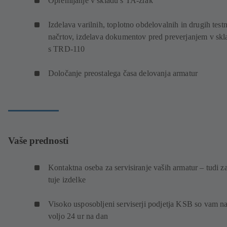
Opremljanje v skladu s TA-zrak
Izdelava varilnih, toplotno obdelovalnih in drugih test
načrtov, izdelava dokumentov pred preverjanjem v skl
s TRD-110
Določanje preostalega časa delovanja armatur
Vaše prednosti
Kontaktna oseba za servisiranje vaših armatur – tudi z
tuje izdelke
Visoko usposobljeni serviserji podjetja KSB so vam n
voljo 24 ur na dan