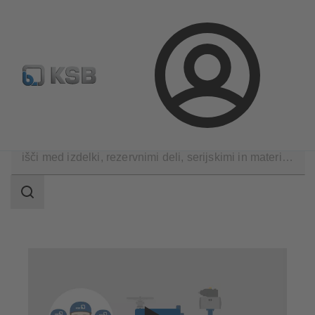
Standardno iskanje rezervih delov
Konfiguracija proizvod
Prijava
Tehnične storitve
Popravila
Popravilo armatur
področje
iskanja
področje
iskanja