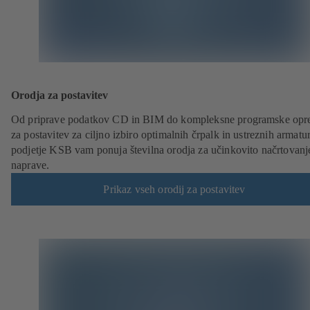
Orodja za postavitev
Od priprave podatkov CD in BIM do kompleksne programske op
za postavitev za ciljno izbiro optimalnih črpalk in ustreznih armatur
podjetje KSB vam ponuja številna orodja za učinkovito načrtovanj
naprave.
Prikaz vseh orodij za postavitev