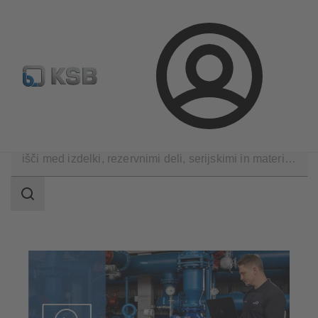
Standardno iskanje rezervih delov
Konfiguracija proizvod
Prijava
Programska oprema in znanje
Orodja za analizo
področje
iskanja
področje
iskanja