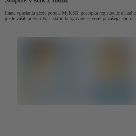
Stopite v stik z nami
Imate vprašanja glede portala MyKSB, postopka registracije ali zaht
glede vaših pravic? Naši skrbniki trgovine se veselijo vašega sporoči