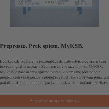
Preprosto. Prek spleta. MyKSB.
Bolj kot kdaj koli prej je pomembno, da niste odvisni od kraja, časa
in vrste digitalne naprave. Zato smo za vas razvili portal MyKSB.
MyKSB je vaše osebno spletno orodje, ki vam omogoča popoln
pregled vseh vaših poslov s podjetjem KSB. Hkrati pa vam pomaga s
praktičnimi dodatnimi funkcijami za raziskave in naročanje izdelkov.
Zdaj se registrirajte za MyKSB