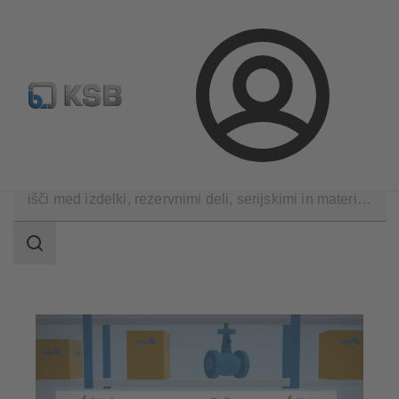
Standardno iskanje rezervih delov
Konfiguracija proizvod
Prijava
Programska oprema in znanje
MyKSB
področje
iskanja
področje
iskanja