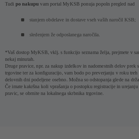
Tudi
po nakupu
vam portal MyKSB ponuja popoln pregled nad
stanjem obdelave in dostave vseh vaših naročil KSB;
sledenjem že odposlanega naročila.
*Vaš dostop MyKSB, vklj. s funkcijo seznama želja, prejmete v s
nekaj minutah.
Druge pravice, npr. za nakup izdelkov in nadomestnih delov prek s
trgovine ter za konfiguracijo, vam bodo po preverjanju v roku treh
delovnih dni podeljene osebno. Možna so odstopanja glede na drž
Če imate kakršna koli vprašanja o postopku registracije in urejanju
pravic, se obrnite na lokalnega skrbnika trgovine.