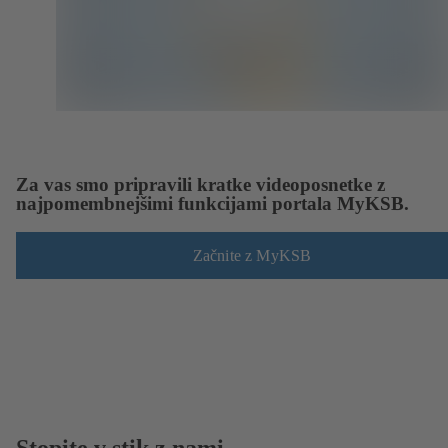
Za vas smo pripravili kratke videoposnetke z
najpomembnejšimi funkcijami portala MyKSB.
Začnite z MyKSB