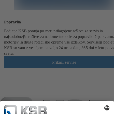
Popravila
Podjetje KSB ponuja po meri prilagojene rešitve za servis in
najsodobnejše rešitve za nadomestne dele za popravilo črpalk, arma
motorjev in druge rotacijske opreme vse izdelkov. Serviserji podjet
KSB so vam z veseljem na voljo 24 ur na dan, 365 dni v letu po v
svetu.
Prikaži servise