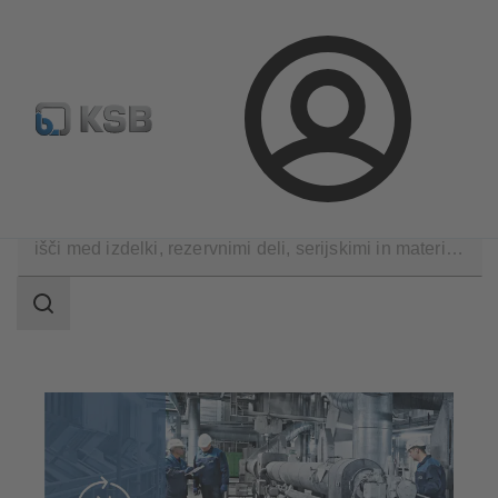
Standardno iskanje rezervih delov
Konfiguracija proizvod
Prijava
Tehnične storitve
Uporaba
področje
iskanja
področje
iskanja