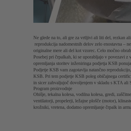
Ne glede na to, ali gre za vrtljivi ali liti del, rezkan
reprodukcija nadomestnih delov zelo enostavna – ne 
originalne mere ali del kot vzorec. Celo močno obrabl
Posebej pri črpalkah, ki se uporabljajo v povezavi z
opremljanja storitev inženiringa podjetja KSB ponuj
Podjetje KSB vam zagotavlja natančno reprodukcijo,
KSB. Pri tem podjetje KSB poleg običajnega certific
in sicer zahvaljujoč dovoljenjem v skladu s KTA ali
Program proizvodnje
Ohišje, tekalna kolesa, vodilna kolesa, gredi, zaščitne
ventilatorji, propelerji, ležajne plošče (motor), klinast
krožniki, vretena, dodatno opremljanje črpalk in arma