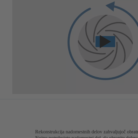
Rekonstrukcija nadomestnih delov zahvaljujoč obratn
Nujno potrebujete nadomestni del, da ohranite delov