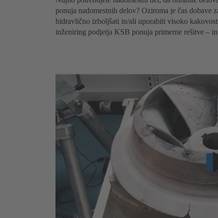
ponuja nadomestnih delov? Oziroma je čas dobave za 
hidravlično izboljšati in/ali uporabiti visoko kakovo
inženiring podjetja KSB ponuja primerne rešitve – in