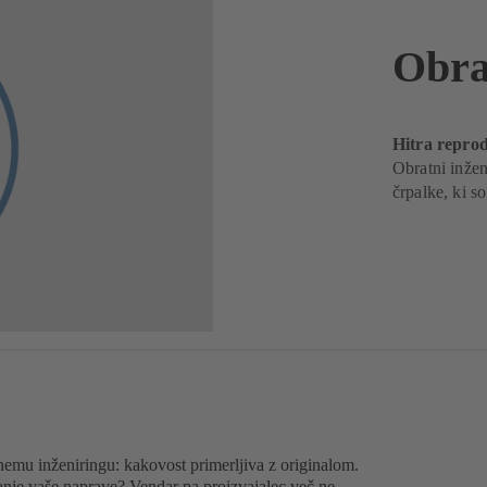
Obra
Hitra repro
Obratni inže
črpalke, ki so
emu inženiringu: kakovost primerljiva z originalom.
anje vaše naprave? Vendar pa proizvajalec več ne