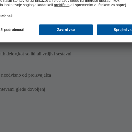
e za prihodnje rekonstrukcije
delov,kot so liti ali vrtljivi sestavni
 neodvisno od proizvajalca
htevami glede dovoljenj