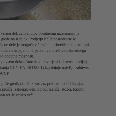
 ali varjen del: zahvaljujoč obratnemu inženiringu je
glede na izdelek. Podjetju KSB posredujete le
jene dele je mogoče v številnih primerih rekonstruirati.
 vodo, ali napajalnih črpalkah vam rešitve naknadnega
ajo dodatne možnosti.
 povsem dokončano in v preverjeni kakovosti podjetja
iranja (DIN EN ISO 9001) izpolnjuje najvišje zahteve,
 SCCP.
 puše gredi, obroči z zarezo, pokrov, nosilci ležajev,
e plošče, zaklepni deli, obroči ležišča, stožci, loputni
tur ter še veliko več.