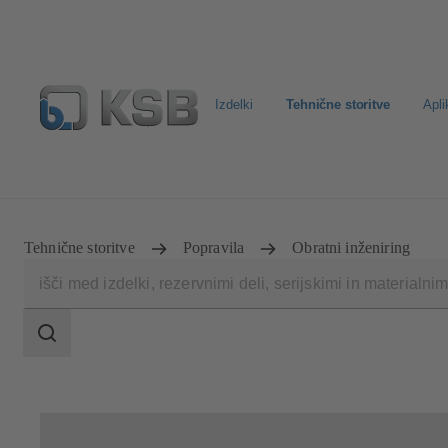
Izdelki
Tehnične storitve
Apli
Standardno iskanje rezervih delov
Konfiguracija proizv
Tehnične storitve
Popravila
Obratni inženiring
področje
iskanja
področje
iskanja