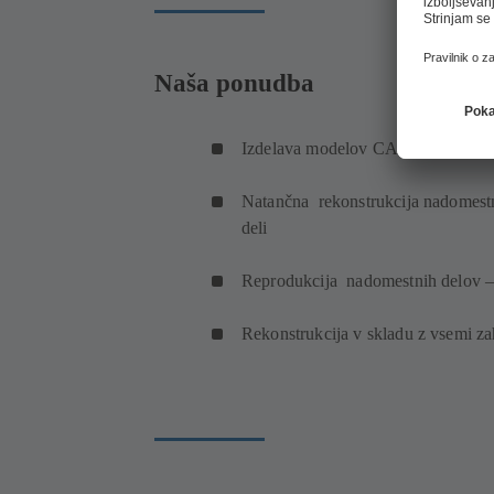
Naša ponudba
Izdelava modelov CAD kot izhodišč
Natančna rekonstrukcija nadomestnih 
deli
Reprodukcija nadomestnih delov –
Rekonstrukcija v skladu z vsemi za