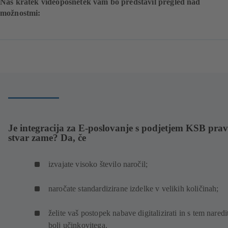
Naš kratek videoposnetek vam bo predstavil pregled nad
možnostmi:
Je integracija za E-poslovanje s podjetjem KSB pra
stvar zame? Da, če
izvajate visoko število naročil;
naročate standardizirane izdelke v velikih količinah;
želite vaš postopek nabave digitalizirati in s tem naredi
bolj učinkovitega.