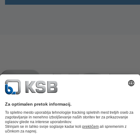
Katalog izdelkov
Nadomestni deli
Tehnične storitve
Košarica