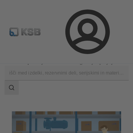
Standardno iskanje rezervih delov
Konfiguracija proizvod
Prijava
Programska oprema in znanje
MyKSB
Partnerstvo povezuje: Povezave za E-trgovanje s podjetjem KSB
področje
iskanja
področje
iskanja