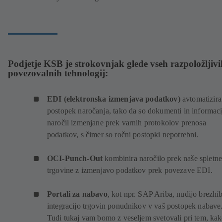
Podjetje KSB je strokovnjak glede vseh razpoložljivi
povezovalnih tehnologij:
EDI (elektronska izmenjava podatkov)
avtomatizira
postopek naročanja, tako da so dokumenti in informaci
naročil izmenjane prek varnih protokolov prenosa
podatkov, s čimer so ročni postopki nepotrebni.
OCI-Punch-Out
kombinira naročilo prek naše spletn
trgovine z izmenjavo podatkov prek povezave EDI.
Portali za nabavo
, kot npr. SAP Ariba, nudijo brezhi
integracijo trgovin ponudnikov v vaš postopek nabave
Tudi tukaj vam bomo z veseljem svetovali pri tem, ka