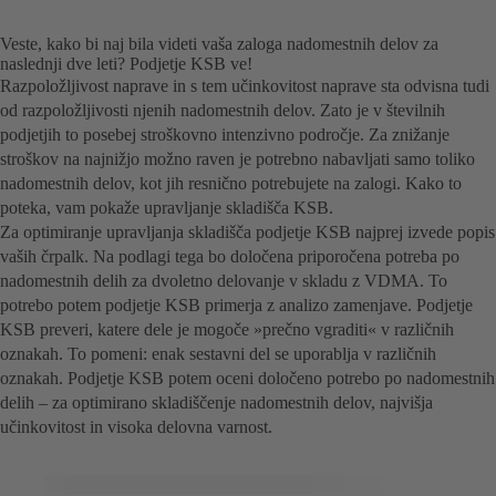
Veste, kako bi naj bila videti vaša zaloga nadomestnih delov za
naslednji dve leti? Podjetje KSB ve!
Razpoložljivost naprave in s tem učinkovitost naprave sta odvisna tudi
od razpoložljivosti njenih nadomestnih delov. Zato je v številnih
podjetjih to posebej stroškovno intenzivno področje. Za znižanje
stroškov na najnižjo možno raven je potrebno nabavljati samo toliko
nadomestnih delov, kot jih resnično potrebujete na zalogi. Kako to
poteka, vam pokaže upravljanje skladišča KSB.
Za optimiranje upravljanja skladišča podjetje KSB najprej izvede popis
vaših črpalk. Na podlagi tega bo določena priporočena potreba po
nadomestnih delih za dvoletno delovanje v skladu z VDMA. To
potrebo potem podjetje KSB primerja z analizo zamenjave. Podjetje
KSB preveri, katere dele je mogoče »prečno vgraditi« v različnih
oznakah. To pomeni: enak sestavni del se uporablja v različnih
oznakah. Podjetje KSB potem oceni določeno potrebo po nadomestnih
delih – za optimirano skladiščenje nadomestnih delov, najvišja
učinkovitost in visoka delovna varnost.