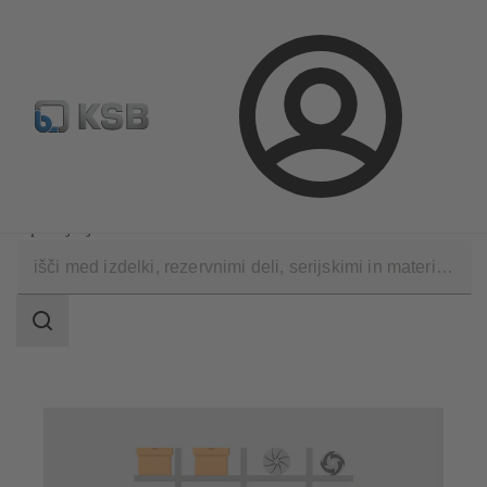
Standardno iskanje rezervih delov
Konfiguracija proizvod
Prijava
Tehnične storitve
Uporaba
Upravljanje skladišča nadomestnih delov
področje
iskanja
področje
iskanja