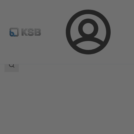
Prijava
Izdelki
Katalog izdelkov
MIL 50000
področje
iskanja
področje
iskanja