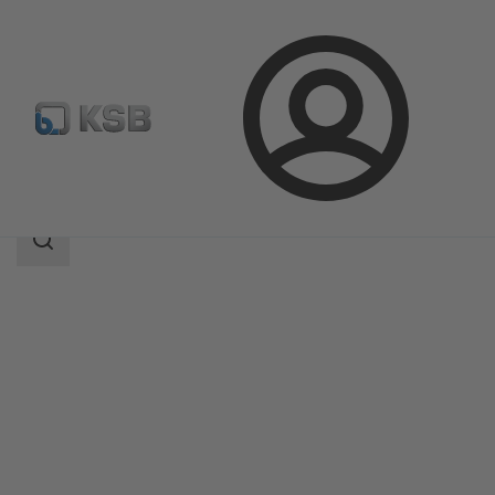
Prijava
Izdelki
Katalog izdelkov
ZJSVA/ZXSVA
področje
iskanja
področje
iskanja