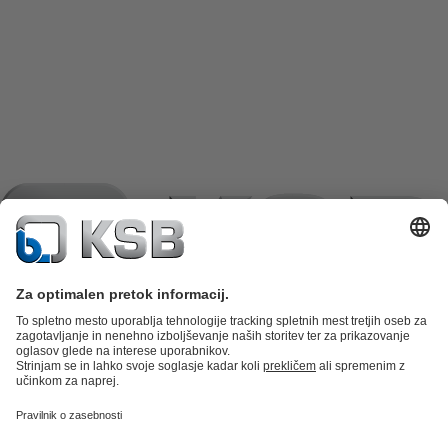
Katalog izdelkov
Nadomestni deli
Tehnične storitve
Košarica
izdelkov
Programska oprema in znanje
Tehnika za odpadno vodo
Vodna tehnika
Industrijska tehnika
Stavbna