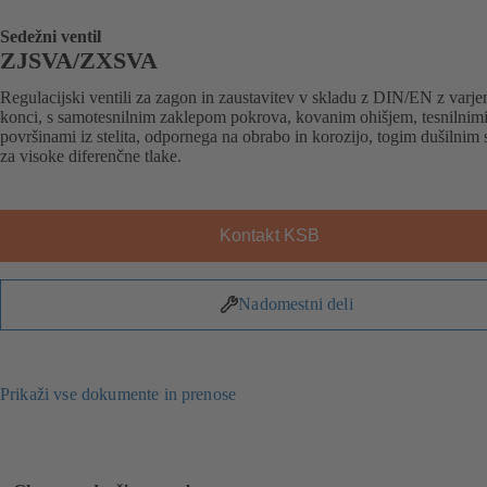
Sedežni ventil
ZJSVA/ZXSVA
Regulacijski ventili za zagon in zaustavitev v skladu z DIN/EN z varje
konci, s samotesnilnim zaklepom pokrova, kovanim ohišjem, tesnilnim
površinami iz stelita, odpornega na obrabo in korozijo, togim dušilnim
za visoke diferenčne tlake.
Kontakt KSB
Nadomestni deli
Prikaži vse dokumente in prenose