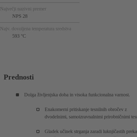
Največji nazivni premer
NPS 28
Najv. dovoljena temperatura sredstva
593 °C
Prednosti
Dolga življenjska doba in visoka funkcionalna varnost.
Enakomerni pritiskanje tesnilnih obročev z
dvodelnimi, samoizravnalnimi prirobničnimi tesn
Gladek učinek strganja zaradi luknjičastih preka