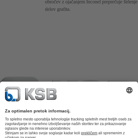
obročev z ojačanjem Inconel preprečuje štrlenje
delov grafita.