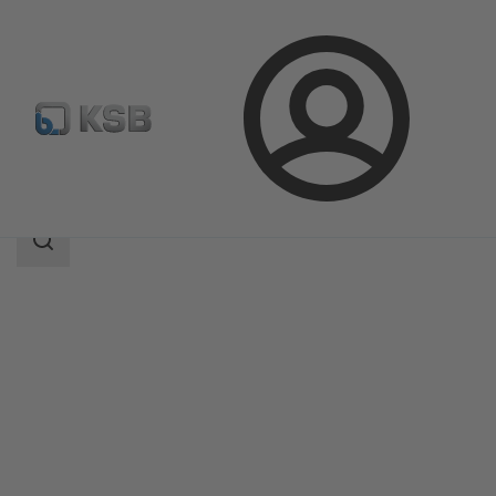
Prijava
Izdelki
Katalog izdelkov
SICCA 150-600 GLC
področje
iskanja
področje
iskanja