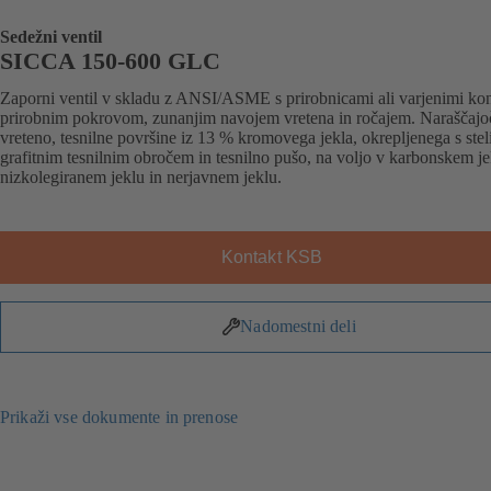
Sedežni ventil
SICCA 150-600 GLC
Zaporni ventil v skladu z ANSI/ASME s prirobnicami ali varjenimi kon
prirobnim pokrovom, zunanjim navojem vretena in ročajem. Naraščajo
vreteno, tesnilne površine iz 13 % kromovega jekla, okrepljenega s stel
grafitnim tesnilnim obročem in tesnilno pušo, na voljo v karbonskem je
nizkolegiranem jeklu in nerjavnem jeklu.
Kontakt KSB
Nadomestni deli
Prikaži vse dokumente in prenose