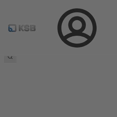
Prijava
Izdelki
Katalog izdelkov
NORI 500 ZXSV
področje
iskanja
področje
iskanja