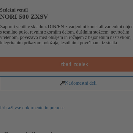
Sedežni ventil
NORI 500 ZXSV
Zaporni ventil v skladu z DIN/EN z varjenimi konci ali varjenimi obj
s tesnilno pušo, ravnim zgornjim delom, dušilnim stožcem, nevrtečim
vretenom, povezavo med ohišjem in ročajem z bajonetnim nastavkom,
integriranim prikazom položaja, tesnilnimi površinami iz stelita.
Izberi izdelek
Nadomestni deli
Prikaži vse dokumente in prenose