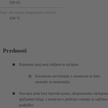
DN 65
Najv. dovoljena temperatura sredstva
650 °C
Prednosti
Bajonetni spoj med ohišjem in ročajem
Enostavno servisiranje z enostavno in hitro
montažo in demontažo
Navojna puša brez barvnih kovin, obojestransko uležajena
igličastimi ležaji, z nosilcem s ploščato vzmetjo in zaščitno
podložko