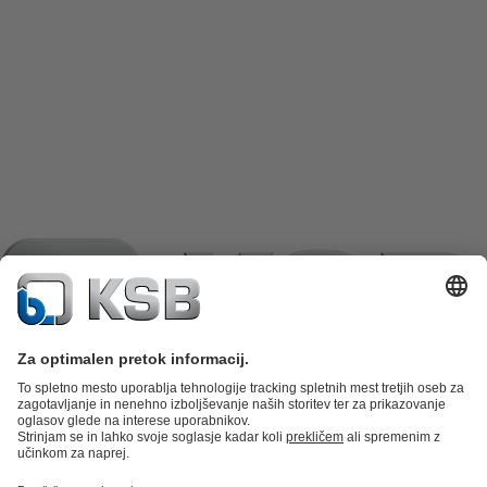
Katalog izdelkov
Nadomestni deli
Tehnične storitve
Košarica