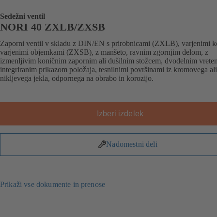
Sedežni ventil
NORI 40 ZXLB/ZXSB
Zaporni ventil v skladu z DIN/EN s prirobnicami (ZXLB), varjenimi ko
varjenimi objemkami (ZXSB), z manšeto, ravnim zgornjim delom, z
izmenljivim koničnim zapornim ali dušilnim stožcem, dvodelnim vrete
integriranim prikazom položaja, tesnilnimi površinami iz kromovega al
nikljevega jekla, odpornega na obrabo in korozijo.
Izberi izdelek
Nadomestni deli
Prikaži vse dokumente in prenose