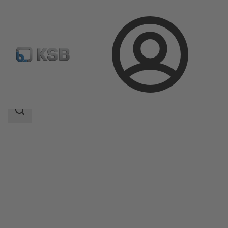
Prijava
Izdelki
Katalog izdelkov
NORI 40 ZXLB/ZXSB
področje
iskanja
področje
iskanja