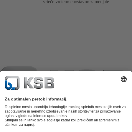
vrteče vreteno enostavno zamenjate.
Katalog izdelkov
Nadomestni deli
Tehnične storitve
Košarica