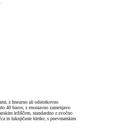
ami, z linearno ali odstotkovno
a do 40 barov, z enostavno zamenjavo
ranskim ležiščem, standardno z zvočno
žca in luknjičaste kletke, s pnevmatskim