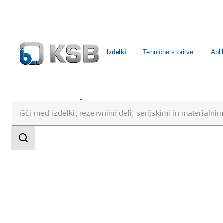
Izdelki
Tehnične storitve
Apli
Izdelki
Katalog izdelkov
BOA-CVP H
področje
iskanja
področje
iskanja