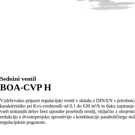
Sedežni ventil
BOA-CVP H
Vzdrževalno prijazni regulacijski ventil v skladu z DIN/EN s prirobnic
karakteristiko pri Kvs-vrednostih od 0,1 do 630 m³/h in tlaku zapiranj
vseh notranjih delov brez uporabe posebnih orodij, vključno z obojest
redukcijo z dvostopenjsko sprostitvijo s kombinacijo paraboličnega sto
regulacijskim pogonom.