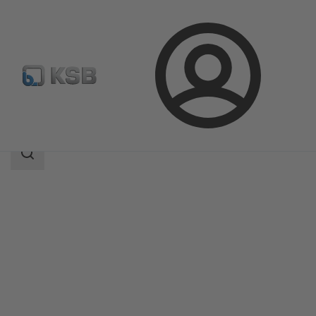
Prijava
Izdelki
Katalog izdelkov
BOA-H/HE/HV/HEV
področje
iskanja
področje
iskanja