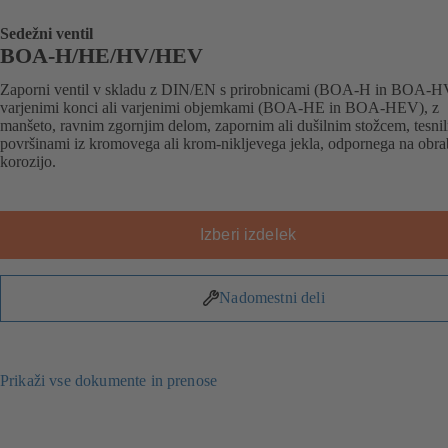
Sedežni ventil
BOA-H/HE/HV/HEV
Zaporni ventil v skladu z DIN/EN s prirobnicami (BOA-H in BOA-H
varjenimi konci ali varjenimi objemkami (BOA-HE in BOA-HEV), z
manšeto, ravnim zgornjim delom, zapornim ali dušilnim stožcem, tesni
površinami iz kromovega ali krom-nikljevega jekla, odpornega na obra
korozijo.
Izberi izdelek
Nadomestni deli
Prikaži vse dokumente in prenose