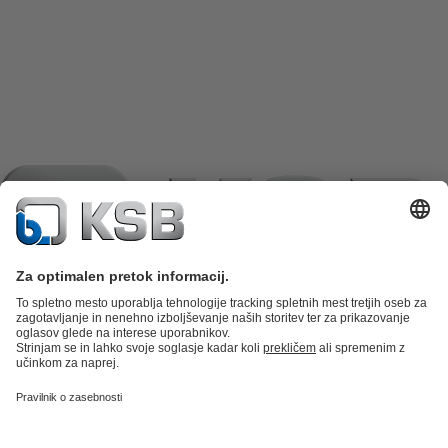
Katalog izdelkov
Nadomestni deli
Tehnične storitve
Košarica
izdelkov
Programska oprema in znanje
Tehnika za odpadno vodo
Vodna tehnika
Industrijska tehnika
Stavbna
tehnika
Energetska tehnika