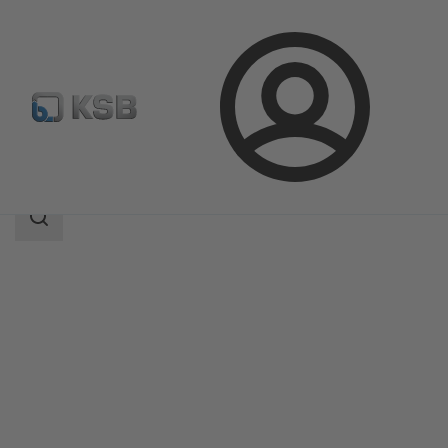
Prijava
Izdelki
Katalog izdelkov
SICCA 150-600 GTC
področje
iskanja
področje
iskanja