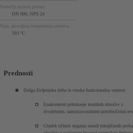
Največji nazivni premer
DN 600, NPS 24
Najv. dovoljena temperatura sredstva
593 °C
Prednosti
Dolga življenjska doba in visoka funkcionalna varnost
Enakomerni pritiskanje tesnilnih obročev z
dvodelnimi, samoizravnalnimi prirobničnimi tesn
Gladek učinek strganja zaradi luknjičastih preka
obročev z ojačanjem Inconel preprečuje štrlenje