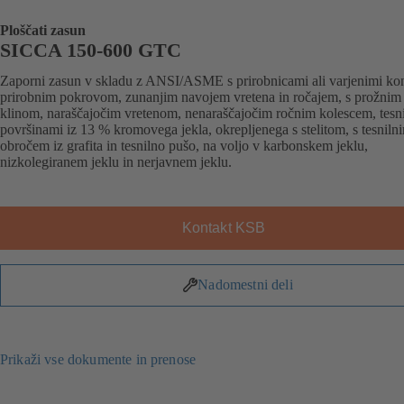
Ploščati zasun
SICCA 150-600 GTC
Zaporni zasun v skladu z ANSI/ASME s prirobnicami ali varjenimi kon
prirobnim pokrovom, zunanjim navojem vretena in ročajem, s prožnim
klinom, naraščajočim vretenom, nenaraščajočim ročnim kolescem, tesn
površinami iz 13 % kromovega jekla, okrepljenega s stelitom, s tesniln
obročem iz grafita in tesnilno pušo, na voljo v karbonskem jeklu,
nizkolegiranem jeklu in nerjavnem jeklu.
Kontakt KSB
Nadomestni deli
Prikaži vse dokumente in prenose