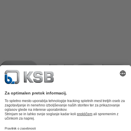
Katalog izdelkov
Nadomestni deli
Tehnične storitve
Košarica
izdelkov
Programska oprema in znanje