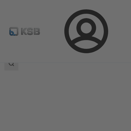
Prijava
Izdelki
Katalog izdelkov
ECOLINE GT 40
področje
iskanja
področje
iskanja