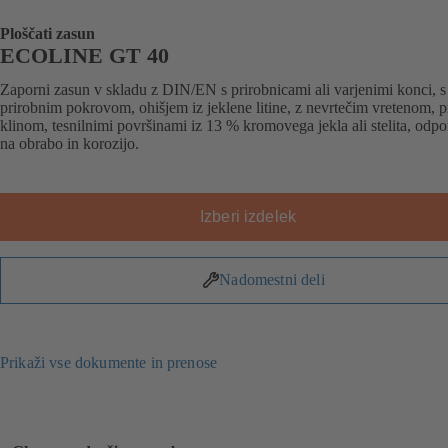
Ploščati zasun
ECOLINE GT 40
Zaporni zasun v skladu z DIN/EN s prirobnicami ali varjenimi konci, s
prirobnim pokrovom, ohišjem iz jeklene litine, z nevrtečim vretenom, 
klinom, tesnilnimi površinami iz 13 % kromovega jekla ali stelita, odp
na obrabo in korozijo.
Izberi izdelek
Nadomestni deli
Prikaži vse dokumente in prenose