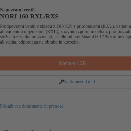
Nepovratni ventil
NORI 160 RXL/RXS
Protipovratni ventil v skladu z DIN/EN s prirobnicami (RXL), varjeni
ali varjenimi objemkami (RXL), z ravnim zgornjim delom, protipovrat
stožcem z zapiralno vzmetjo, tesnilnimi površinami iz 17 % kromovega
ali stelita, odpornega na obrabo in korozijo.
Kontakt KSB
Nadomestni deli
Prikaži vse dokumente in prenose