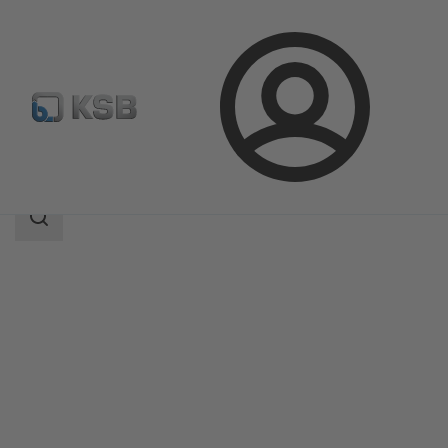
Prijava
Izdelki
Katalog izdelkov
NORI 160 RXL/RXS
področje
iskanja
področje
iskanja