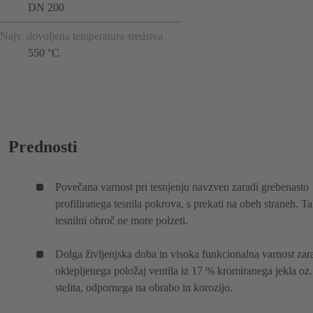
DN 200
Najv. dovoljena temperatura sredstva
550 °C
Prednosti
Povečana varnost pri tesnjenju navzven zaradi grebenasto
profiliranega tesnila pokrova, s prekati na obeh straneh. T
tesnilni obroč ne more polzeti.
Dolga življenjska doba in visoka funkcionalna varnost zar
oklepljenega položaj ventila iz 17 % kromiranega jekla oz.
stelita, odpornega na obrabo in korozijo.