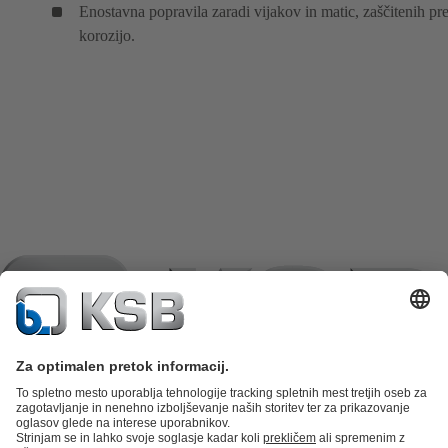
Enostavna popravila zaradi vijakov in matic, zaščitenih pr
korozijo.