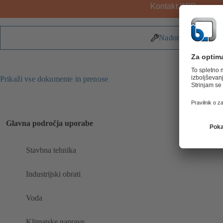
Kontakt KSB
Nadomestni deli
Prikaži vse dokumente in prenose
Glavna področja uporabe
Stavbna tehnika
Industrijski obrati
Voda
Klimatske naprave