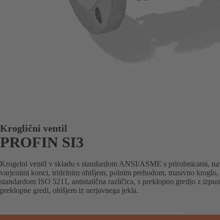
Kroglični ventil
PROFIN SI3
Krogelni ventil v skladu s standardom ANSI/ASME s prirobnicami, na
varjenimi konci, tridelnim ohišjem, polnim prehodom, masivno kroglo,
standardom ISO 5211, antistatična različica, s preklopno gredjo z izp
preklopne gredi, ohišjem iz nerjavnega jekla.