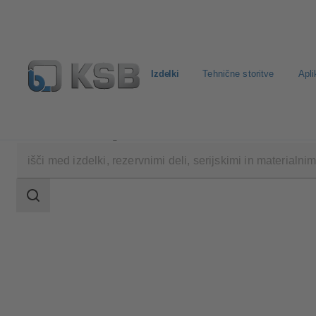
Izdelki
Tehnične storitve
Apli
Izdelki
Katalog izdelkov
PROFIN SI3
področje
iskanja
področje
iskanja