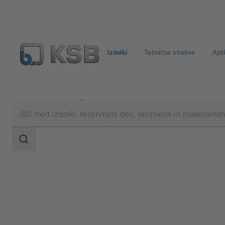
Izdelki
Tehnične storitve
Apli
Izdelki
Katalog izdelkov
KWT51
področje
iskanja
področje
iskanja