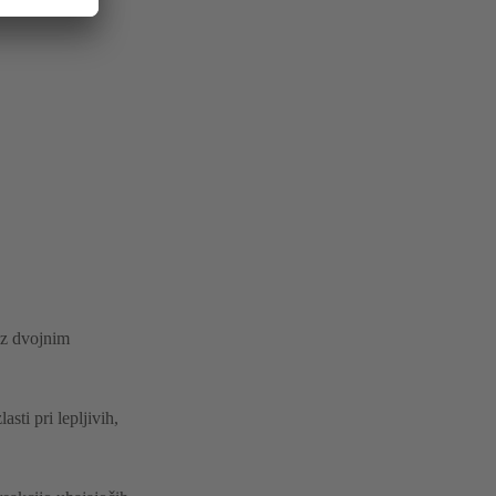
l z dvojnim
asti pri lepljivih,