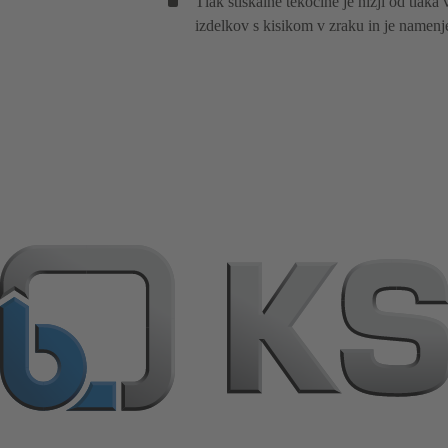
Tlak stiskalne tekočine je nižji od tlaka
izdelkov s kisikom v zraku in je namenj