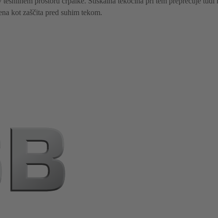
 v tesnilnem prostoru črpalke. Stiskalna tekočina pri tem preprečuje tudi
ena kot zaščita pred suhim tekom.