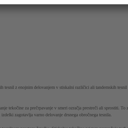
h tesnil z enojnim delovanjem v stiskalni različici ali tandemskih tesni
anje tekočine za prečrpavanje v smeri ozračja prestreči ali sprostiti. To zl
ih izdelki zagotavlja varno delovanje drsnega obročnega tesnila.