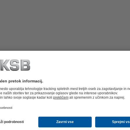
stiskalni različici ali drsnih obročnih
uhajanje prestreči ali sprostiti.