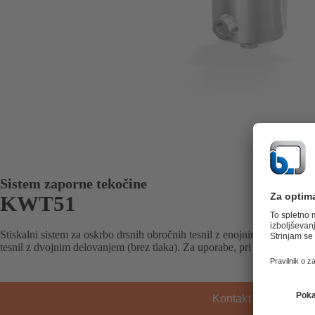
Sistem zaporne tekočine
KWT51
Stiskalni sistem za oskrbo drsnih obročnih tesnil z enojnim delovanjem v 
tesnil z dvojnim delovanjem (brez tlaka). Za uporabe, pri katerih je treba 
Kontakt KSB