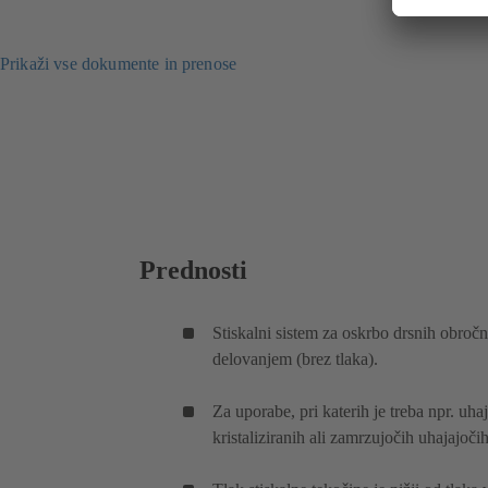
Prikaži vse dokumente in prenose
Prednosti
Stiskalni sistem za oskrbo drsnih obročni
delovanjem (brez tlaka).
Za uporabe, pri katerih je treba npr. uhaj
kristaliziranih ali zamrzujočih uhajajoč