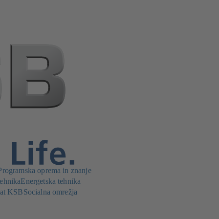
Programska oprema in znanje
tehnika
Energetska tehnika
s at KSB
Socialna omrežja