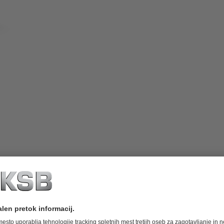
tavi. Robustno in zanesljivo, razvito
cev.