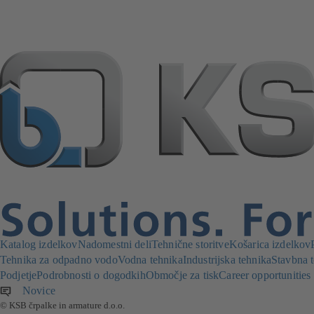
Katalog izdelkov
Nadomestni deli
Tehnične storitve
Košarica izdelkov
Tehnika za odpadno vodo
Vodna tehnika
Industrijska tehnika
Stavbna 
Podjetje
Podrobnosti o dogodkih
Območje za tisk
Career opportunitie
Novice
(odpre
© KSB črpalke in armature d.o.o.
se