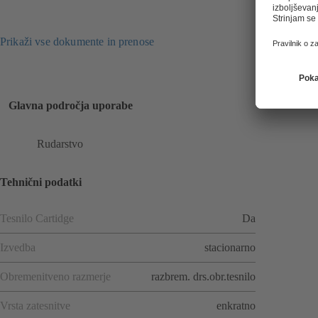
Prikaži vse dokumente in prenose
Glavna področja uporabe
Rudarstvo
Tehnični podatki
Tesnilo Cartidge
Da
Izvedba
stacionarno
Obremenitveno razmerje
razbrem. drs.obr.tesnilo
Vrsta zatesnitve
enkratno