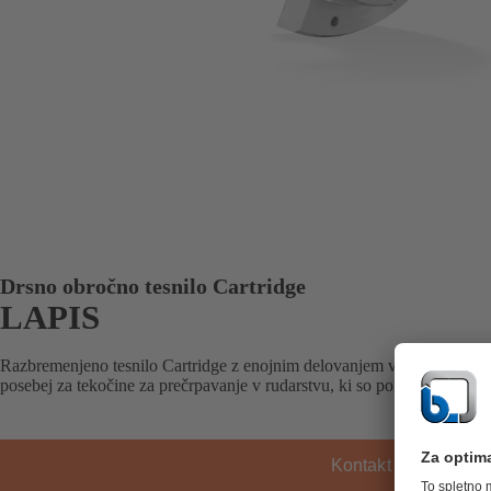
Drsno obročno tesnilo Cartridge
LAPIS
Razbremenjeno tesnilo Cartridge z enojnim delovanjem v stacionarni ses
posebej za tekočine za prečrpavanje v rudarstvu, ki so polne trdnih del
Kontakt KSB