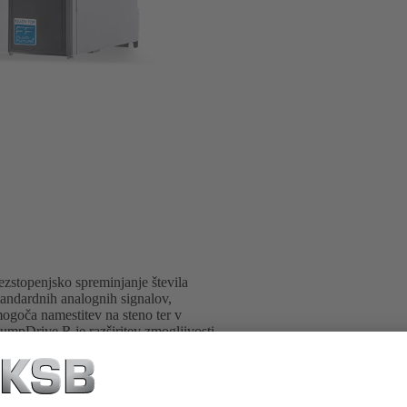
zstopenjsko spreminjanje števila
tandardnih analognih signalov,
ogoča namestitev na steno ter v
PumpDrive R je razširitev zmogljivosti
480 VAC) ali 400 kW (na zahtevo,