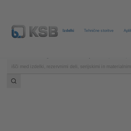
Izdelki
Tehnične storitve
Apli
Izdelki
Katalog izdelkov
PumpDrive R (KSB202)
področje
iskanja
področje
iskanja