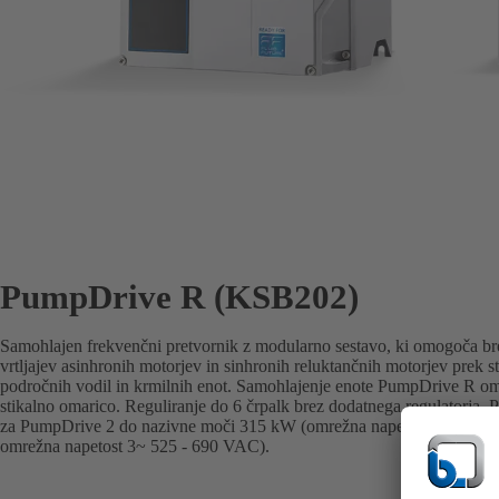
PumpDrive R (KSB202)
Samohlajen frekvenčni pretvornik z modularno sestavo, ki omogoča bre
vrtljajev asinhronih motorjev in sinhronih reluktančnih motorjev prek s
področnih vodil in krmilnih enot. Samohlajenje enote PumpDrive R om
stikalno omarico. Reguliranje do 6 črpalk brez dodatnega regulatorja. 
za PumpDrive 2 do nazivne moči 315 kW (omrežna napetost 3~ 380 - 
omrežna napetost 3~ 525 - 690 VAC).