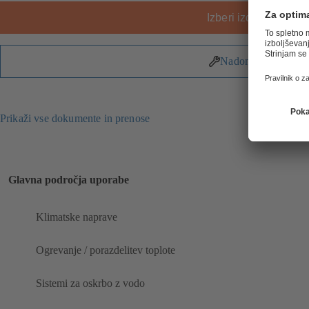
Izberi izdelek
Nadomestni deli
Prikaži vse dokumente in prenose
Glavna področja uporabe
Klimatske naprave
Ogrevanje / porazdelitev toplote
Sistemi za oskrbo z vodo