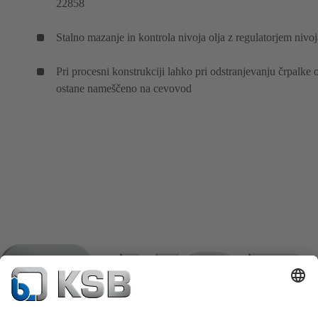
22858
Stalno mazanje in kontrola nivoja olja z regulatorjem nivoj
Pri procesni konstrukciji lahko pri odstranjevanju črpalke 
ostane nameščeno na cevovod