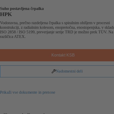
Suho postavljena črpalka
HPK
Vodoravna, prečno razdeljena črpalka s spiralnim ohišjem v procesni
konstrukciji, z radialnim kolesom, enopretočna, enostopenjska, v sklad
ISO 2858 / ISO 5199, preverjanje serije TRD je možno prek TÜV. Na 
različica ATEX.
Kontakt KSB
Nadomestni deli
Prikaži vse dokumente in prenose