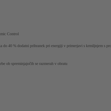
amic Control
a do 40 % dodatni prihranek pri energiji v primerjavi s krmiljnjem s p
rbe ob spreminjajočih se razmerah v obratu