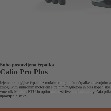
Suho postavljena črpalka
Calio Pro Plus
Izjemno zmogljive črpalke z mokrim rotorjem kot črpalke z navojnim a
zmogljivim sinhronim motorjem s trajnim magnetom in brezstopenjsko r
vmesnik Modbus RTU in optimalni razširitveni modul omogočajo prilag
upravljanje stavb.