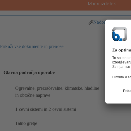
Izberi izdelek
Nadomestni deli
Prikaži vse dokumente in prenose
Glavna področja uporabe
Ogrevalne, prezračevalne, klimatske, hladilne
in obtočne naprave
1-cevni sistemi in 2-cevni sistemi
Talno gretje