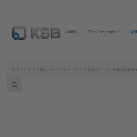
Izdelki
Tehnične storitve
Apli
Izdelki
Katalog izdelkov
Calio Pro Plus
področje
iskanja
področje
iskanja