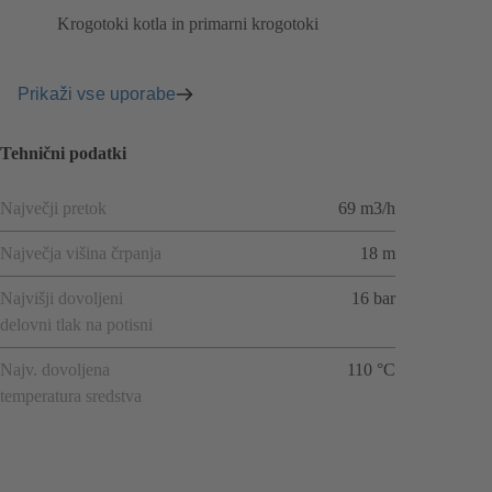
Krogotoki kotla in primarni krogotoki
Prikaži vse uporabe
Tehnični podatki
Največji pretok
69 m3/h
Največja višina črpanja
18 m
Najvišji dovoljeni
16 bar
delovni tlak na potisni
Najv. dovoljena
110 °C
temperatura sredstva