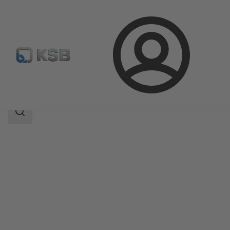
Prijava
Izdelki
Katalog izdelkov
UPA 300 / UPA S 300
področje
iskanja
področje
iskanja