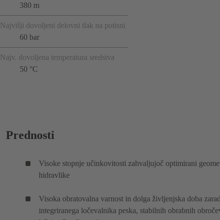
380 m
Najvišji dovoljeni delovni tlak na potisni
60 bar
Najv. dovoljena temperatura sredstva
50 °C
Prednosti
Visoke stopnje učinkovitosti zahvaljujoč optimirani geomet
hidravlike
Visoka obratovalna varnost in dolga življenjska doba zarad
integriranega ločevalnika peska, stabilnih obrabnih obroče