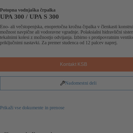
Potopna vodnjaška črpalka
UPA 300 / UPA S 300
Eno- ali večstopenjska, enopretočna krožna črpalka v členkasti konstruk
možnost navpične ali vodoravne vgradnje. Polaksialni hidravlični siste
tekalnimi kolesi z možnostjo odvijanja. Izbirno s protipovratnim ventilo
priključnimi nastavki. Za premer studenca od 12 palcev naprej.
Kontakt KSB
Nadomestni deli
Prikaži vse dokumente in prenose