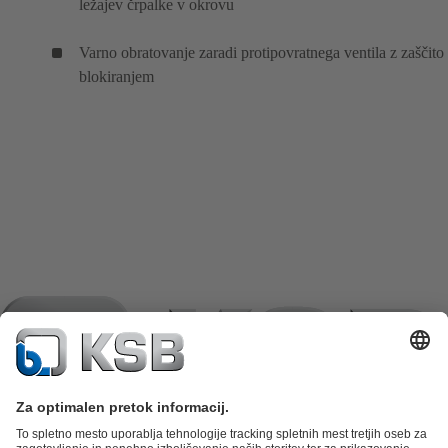
ležajev črpalke v okrovu
Varno obratovanje zaradi protipovratnega ventila z zaščito
blokiranjem