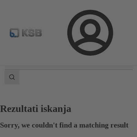
Standardno iskanje rezervih delov
Konfiguracija proizvod
Prijava
področje
iskanja
področje
iskanja
Rezultati iskanja
Sorry, we couldn't find a matching result