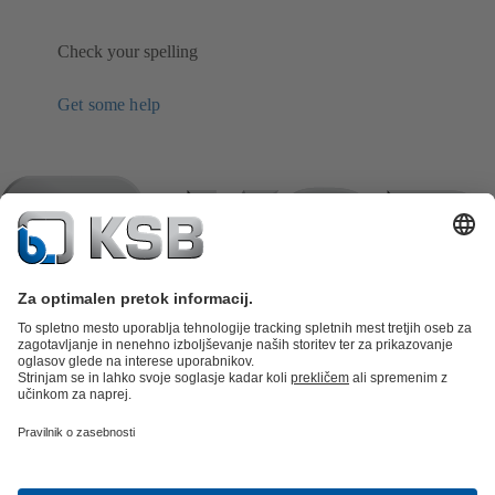
Check your spelling
Get some help
Katalog izdelkov
Nadomestni deli
Tehnične storitve
Košarica
izdelkov
Programska oprema in znanje
Tehnika za odpadno vodo
Vodna tehnika
Industrijska tehnika
Stavbna
tehnika
Energetska tehnika