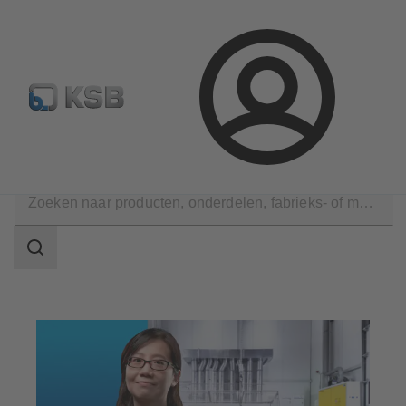
Configure Product
KSB Select
Standaard stuklijsten 
Aanmelding
Services
Onderhoudsservice
Reparatie
Zoekgebied
Zoekgebied