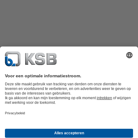
Productcatalogus
KSB SupremeServ: Spare Parts
KSB SupremeServ:
premium service voor pompen en afsluiters
Winkelwagen
Tools
Afvalwatertechniek
Watertechniek
Industrietechniek
Gebouwentechnie