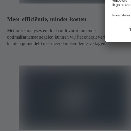
Meer efficiëntie, minder kosten
Met onze analyses en de daaruit voortkomende
optimalisatiemaatregelen kunnen wij het energieverbruik van onz
klanten gemiddeld met meer dan een derde verlagen.