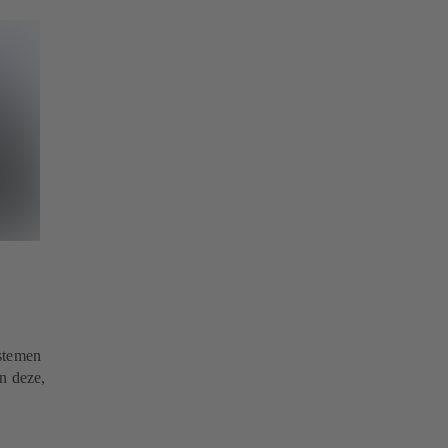
stemen
en deze,