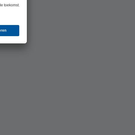
ting tot de
ns slechts 4