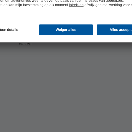
Snelle resultaten
Met KSB SupremeServ verliest u geen tijd: van de eerste me
e
presentatie van uw optimalisatiepotentieel duurt het doorgaa
weken.