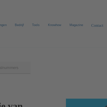
ingen
Bedrijf
Tools
Knowhow
Magazine
Contact
n zoeken
E-Paper-Portal
Werken bij KSB
ie van