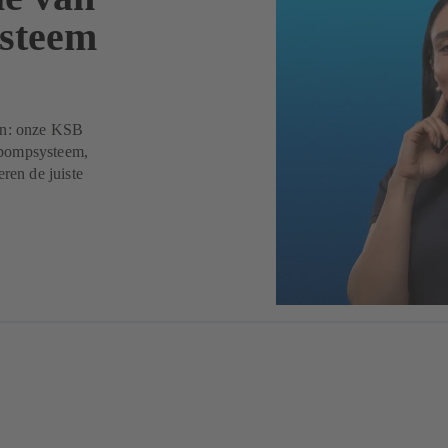
steem
gen: onze KSB
 pompsysteem,
ren de juiste