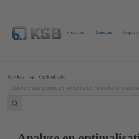
Producten
Services
Toepass
Configure Product
KSB Select
Standaard stuklijste
Services
Optimalisatie
Zoekgebied
Zoekgebied
Analyse en optimalisat