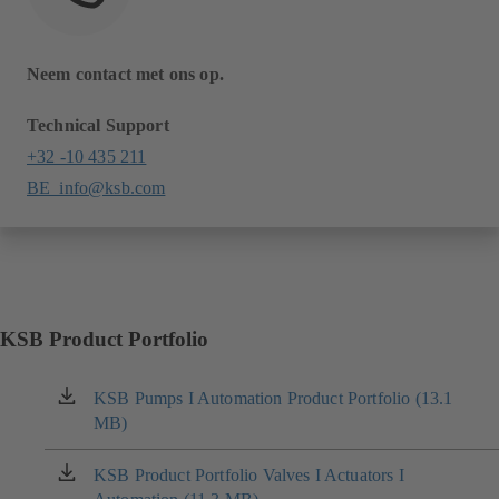
Neem contact met ons op.
Technical Support
+32 -10 435 211
BE_info@ksb.com
KSB Product Portfolio
KSB Pumps I Automation Product Portfolio (13.1
(opent
MB)
in
een
nieuw
KSB Product Portfolio Valves I Actuators I
(opent
tabblad)