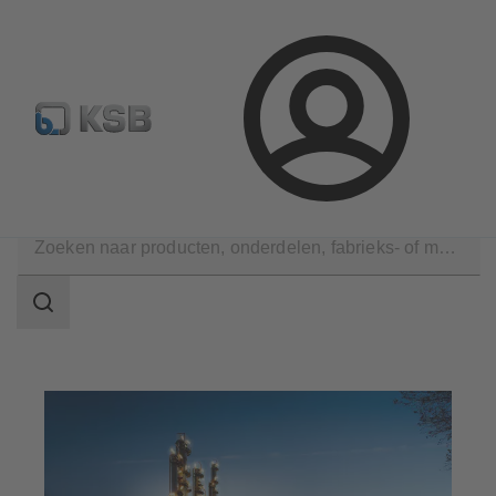
Configure Product
KSB Select
Standaard stuklijsten 
Aanmelding
Toepassingen
Chemische industrie
Zoekgebied
Zoekgebied