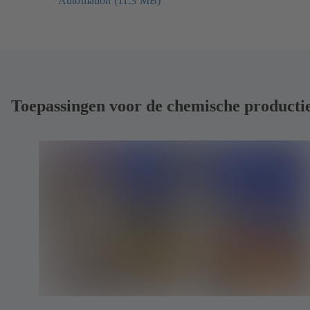
Automation (11.3 MB)
in
een
nieuw
tabblad)
Toepassingen voor de chemische producti