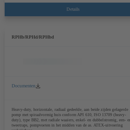
Details
RPHb/RPHd/RPHbd
Documenten
Heavy-duty, horizontale, radiaal gedeelde, aan beide zijden gelagerde
pomp met spiraalvormig huis conform API 610, ISO 13709 (heavy-
duty), type BB2, met radiale waaiers, enkel- en dubbelstromig, een- e
tweetraps, pompvoeten in het midden van de as. ATEX-uitvoering