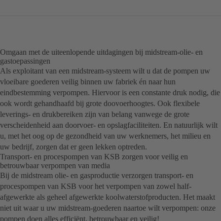
Omgaan met de uiteenlopende uitdagingen bij midstream-olie- en
gastoepassingen
Als exploitant van een midstream-systeem wilt u dat de pompen uw
vloeibare goederen veilig binnen uw fabriek én naar hun
eindbestemming verpompen. Hiervoor is een constante druk nodig, die
ook wordt gehandhaafd bij grote doovoerhoogtes. Ook flexibele
leverings- en drukbereiken zijn van belang vanwege de grote
verscheidenheid aan doorvoer- en opslagfaciliteiten. En natuurlijk wilt
u, met het oog op de gezondheid van uw werknemers, het milieu en
uw bedrijf, zorgen dat er geen lekken optreden.
Transport- en procespompen van KSB zorgen voor veilig en
betrouwbaar verpompen van media
Bij de midstream olie- en gasproductie verzorgen transport- en
procespompen van KSB voor het verpompen van zowel half-
afgewerkte als geheel afgewerkte koolwaterstofproducten. Het maakt
niet uit waar u uw midstream-goederen naartoe wilt verpompen: onze
pompen doen alles efficiënt, betrouwbaar en veilig!