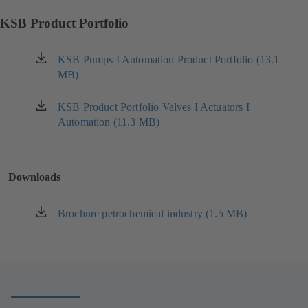
KSB Product Portfolio
KSB Pumps I Automation Product Portfolio (13.1
(opent
MB)
in
een
nieuw
KSB Product Portfolio Valves I Actuators I
(opent
tabblad)
Automation (11.3 MB)
in
een
nieuw
tabblad)
Downloads
Brochure petrochemical industry (1.5 MB)
(opent
in
een
nieuw
tabblad)