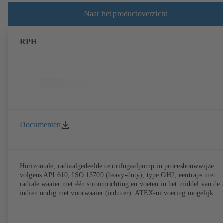
Naar het productoverzicht
RPH
Documenten
Horizontale, radiaalgedeelde centrifugaalpomp in procesbouwwijze
volgens API 610, ISO 13709 (heavy-duty), type OH2, eentraps met
radiale waaier met één stroomrichting en voeten in het middel van de 
indien nodig met voorwaaier (inducer). ATEX-uitvoering mogelijk.