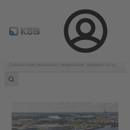
Configure Product
KSB Select
Standaard stuklijsten 
Aanmelding
Toepassingen
Olie- en gasindustrie
Midstream
Zoekgebied
Zoekgebied