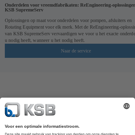
Onderdelen voor vreemdfabrikaten: ReEngineering-oplossinge
KSB SupremeServ
Oplossingen op maat voor onderdelen voor pompen, afsluiters en
Rotating Equipment voor elk merk. Met de ReEngineering-oploss
van KSB SupremeServ vervaardigen we voor u het exacte onderde
u nodig heeft, wanneer u het nodig heeft.
Naar de service