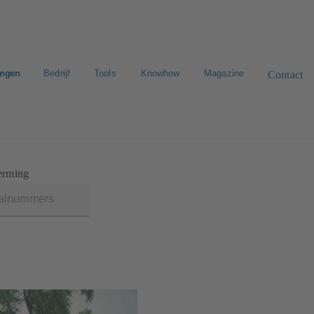
ingen
Bedrijf
Tools
Knowhow
Magazine
Contact
n zoeken
E-Paper-Portal
Werken bij KSB
erming