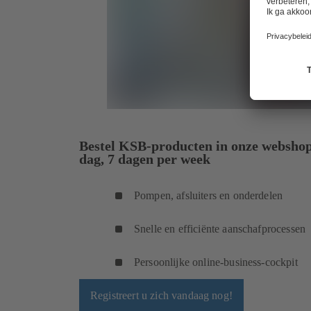
Bestel KSB-producten in onze webshop
dag, 7 dagen per week
Pompen, afsluiters en onderdelen
Snelle en efficiënte aanschafprocessen
Persoonlijke online-business-cockpit
Registreert u zich vandaag nog!