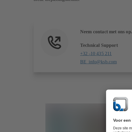
Neem contact met ons op
Technical Support
+32 -10 435 211
BE_info@ksb.com