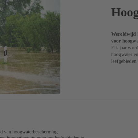
Hoog
Wereldwijd k
voor hoogw
Elk jaar wor
hoogwater e
leefgebieden
ied van hoogwaterbescherming
met innovatieve pompen om leefgebieden te