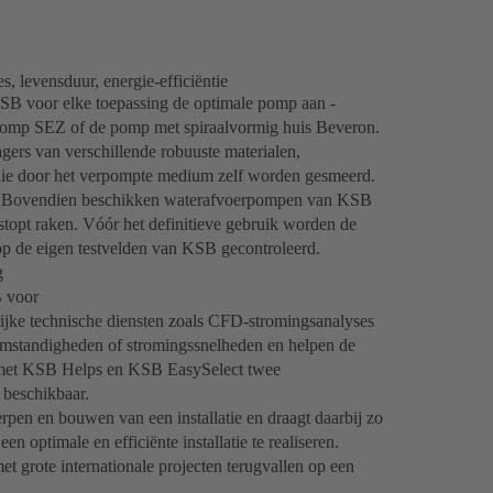
, levensduur, energie-efficiëntie
KSB voor elke toepassing de optimale pomp aan -
pomp SEZ of de pomp met spiraalvormig huis Beveron.
ers van verschillende robuuste materialen,
, die door het verpompte medium zelf worden gesmeerd.
ijk. Bovendien beschikken waterafvoerpompen van KSB
rstopt raken. Vóór het definitieve gebruik worden de
 de eigen testvelden van KSB gecontroleerd.
g
B voor
lrijke technische diensten zoals CFD-stromingsanalyses
omstandigheden of stromingssnelheden en helpen de
r met KSB Helps en KSB EasySelect twee
 beschikbaar.
rpen en bouwen van een installatie en draagt daarbij zo
n optimale en efficiënte installatie te realiseren.
et grote internationale projecten terugvallen op een