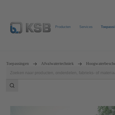
Producten
Services
Toepass
Configure Product
KSB Select
Standaard stuklijste
Toepassingen
Afvalwatertechniek
Hoogwaterbesch
Zoekgebied
Zoekgebied