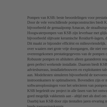
Pompen van KSB: beste beoordelingen voor prestaties
Door de vele verschillende pompconstructies biedt 
bijvoorbeeld de gemaalpomp Amacan, de straalbuis
Hoogwaterpompen van KSB zijn leverbaar met glijlag
bijvoorbeeld slijtvaste keramische Residur®-lagers
Dit maakt ze bijzonder efficiënt en milieuvriendel
over waaiers met grote vrije doorgangen, die niet ve
overeengekomen prestatiegegevens van de pompen op
Robuuste pompen en afsluiters alleen garanderen no
geen perfect werkende installatie. Daarom biedt KS
adviesbureaus, installatiebouwers en exploitanten ta
aan. Modeltesten simuleren bijvoorbeeld de toevoer
instroomkamers te optimaliseren. Bovendien zijn e
softwareoplossingen voor het selecteren van pompen
KSB begeleidt uw project in alle fasen van het ontwe
goed mogelijk vakkennis aan - altijd met als doel om ee
Daarbij kan KSB door zijn tientallen jaren ervaring m
brede toepassingskennis.