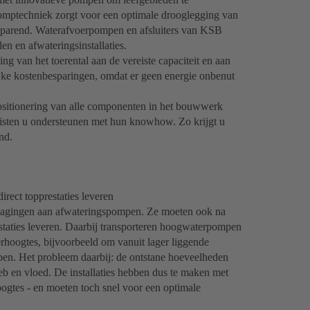
mptechniek zorgt voor een optimale drooglegging van
sparend. Waterafvoerpompen en afsluiters van KSB
n en afwateringsinstallaties.
van het toerental aan de vereiste capaciteit en aan
jke kostenbesparingen, omdat er geen energie onbenut
 positionering van alle componenten in het bouwwerk
listen u ondersteunen met hun knowhow. Zo krijgt u
nd.
rect topprestaties leveren
tdagingen aan afwateringspompen. Ze moeten ook na
estaties leveren. Daarbij transporteren hoogwaterpompen
erhoogtes, bijvoorbeeld om vanuit lager liggende
en. Het probleem daarbij: de ontstane hoeveelheden
 eb en vloed. De installaties hebben dus te maken met
gtes - en moeten toch snel voor een optimale