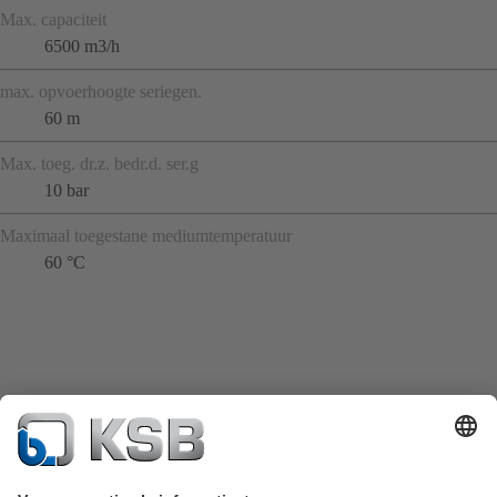
Max. capaciteit
6500 m3/h
max. opvoerhoogte seriegen.
60 m
Max. toeg. dr.z. bedr.d. ser.g
10 bar
Maximaal toegestane mediumtemperatuur
60 °C