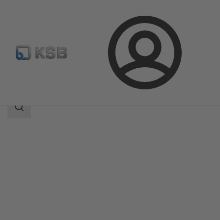
Aanmelding
Producten
Productcatalogus
SNW
Zoekgebied
Zoekgebied