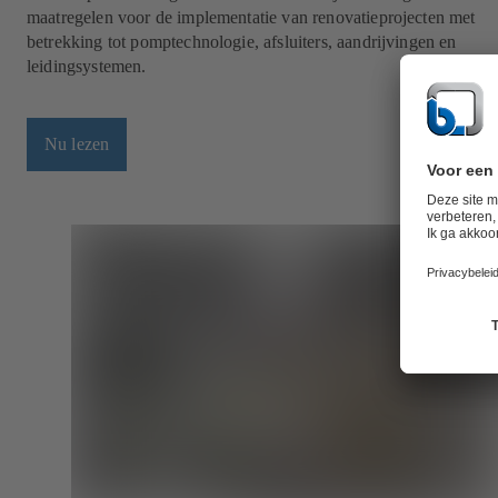
maatregelen voor de implementatie van renovatieprojecten met
betrekking tot pomptechnologie, afsluiters, aandrijvingen en
leidingsystemen.
Nu lezen