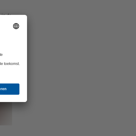
 in de
d - de