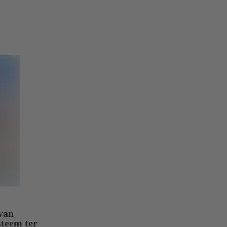
 van
steem ter