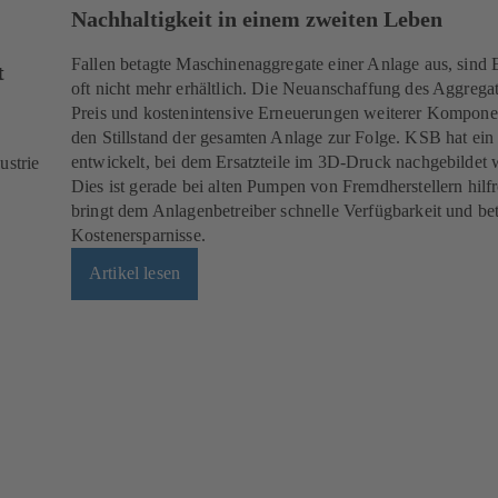
Nachhaltigkeit in einem zweiten Leben
Fallen betagte Maschinenaggregate einer Anlage aus, sind E
t
oft nicht mehr erhältlich. Die Neuanschaffung des Aggregat
Preis und kostenintensive Erneuerungen weiterer Kompone
den Stillstand der gesamten Anlage zur Folge. KSB hat ein
entwickelt, bei dem Ersatzteile im 3D-Druck nachgebildet 
ustrie
Dies ist gerade bei alten Pumpen von Fremdherstellern hilf
bringt dem Anlagenbetreiber schnelle Verfügbarkeit und bet
Kostenersparnisse.
Artikel lesen