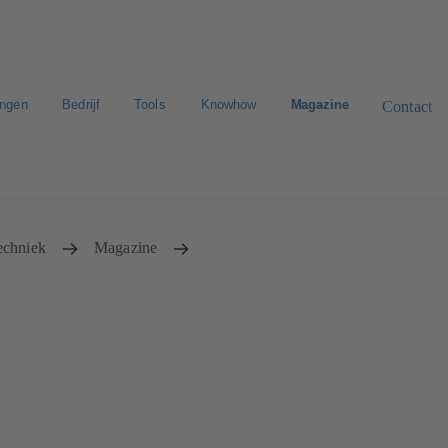
ingen
Bedrijf
Tools
Knowhow
Magazine
Contact
n zoeken
E-Paper-Portal
Werken bij KSB
techniek
Magazine