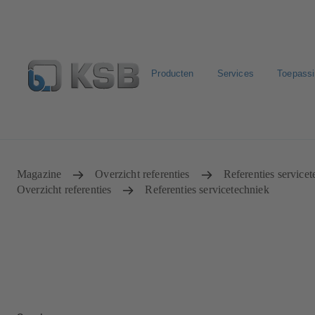
Producten
Services
Toepass
Configure Product
KSB Select
Standaard stuklijste
Magazine
Overzicht referenties
Referenties service
Overzicht referenties
Referenties servicetechniek