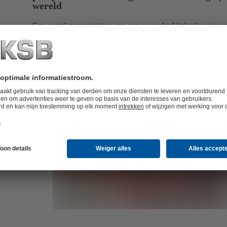
wereld
Een aantal pompstations van een verouderd irrigatiesysteem
Pakistaanse regio Punjab moest volledig worden gereviseer
perfecte klus voor KSB SupremeServ!
Nu lezen