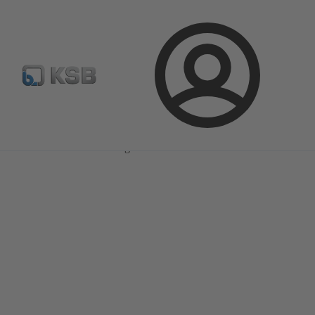
Configure Product
KSB Select
Standaard stuklijsten 
Aanmelding
Magazine
Innovatie en ontwikkeling
Magazine
Innovatie en ontwikkeling