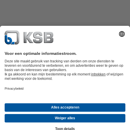
Productcatalogus
KSB SupremeServ: Spare Parts
KSB SupremeServ:
premium service voor pompen en afsluiters
Winkelwagen
Tools
Afvalwatertechniek
Watertechniek
Industrietechniek
Gebouwentechnie
Bedrijf
Informatie evenementen
Persinformatie
Career opportunities at
KSB
Social Media
© N.V. KSB Belgium