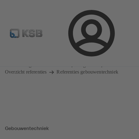
Configure Product
KSB Select
Standaard stuklijsten 
Aanmelding
Magazine
Overzicht referenties
Referenties gebouwentechniek
Magazine
Overzicht referenties
Referenties gebouwentechniek
Gebouwentechniek