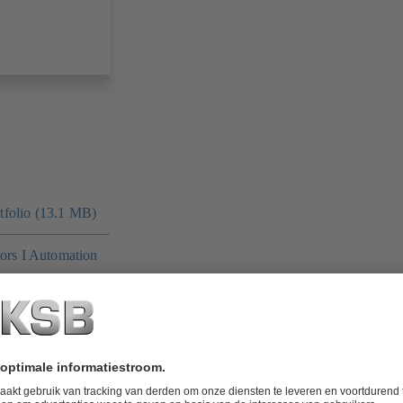
folio (13.1 MB)
tors I Automation
 MB)