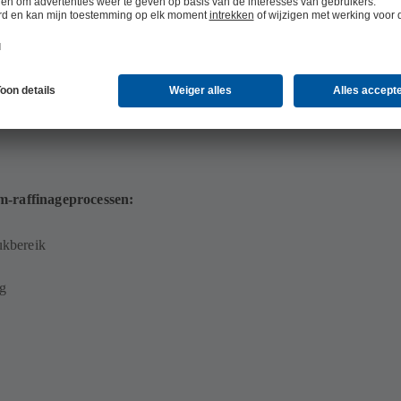
m-raffinageprocessen:
ukbereik
g