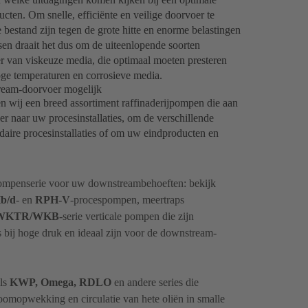
cten. Om snelle, efficiënte en veilige doorvoer te
bestand zijn tegen de grote hitte en enorme belastingen
sen draait het dus om de uiteenlopende soorten
van viskeuze media, die optimaal moeten presteren
ge temperaturen en corrosieve media.
ream-doorvoer mogelijk
en wij een breed assortiment raffinaderijpompen die aan
r naar uw procesinstallaties, om de verschillende
undaire procesinstallaties of om uw eindproducten en
 pompenserie voor uw downstreambehoeften: bekijk
b/d
- en
RPH-V
-procespompen, meertraps
WKTR/WKB
-serie verticale pompen die zijn
 bij hoge druk en ideaal zijn voor de downstream-
ls
KWP, Omega, RDLO
en andere series die
toomopwekking en circulatie van hete oliën in smalle