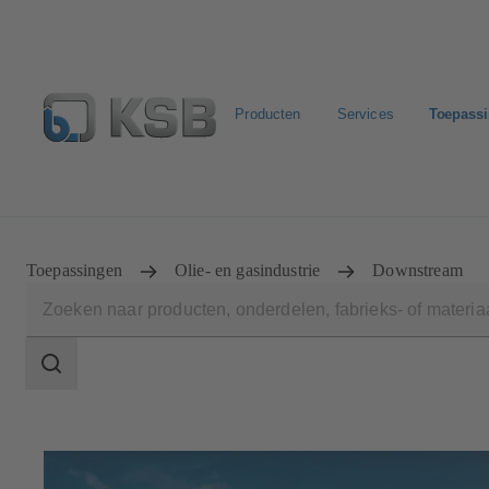
Producten
Services
Toepass
Configure Product
KSB Select
Standaard stuklijste
Toepassingen
Olie- en gasindustrie
Downstream
Zoekgebied
Zoekgebied