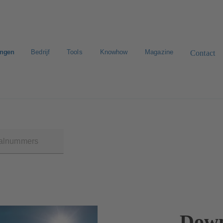
ingen
Bedrijf
Tools
Knowhow
Magazine
Contact
n zoeken
E-Paper-Portal
Werken bij KSB
Down