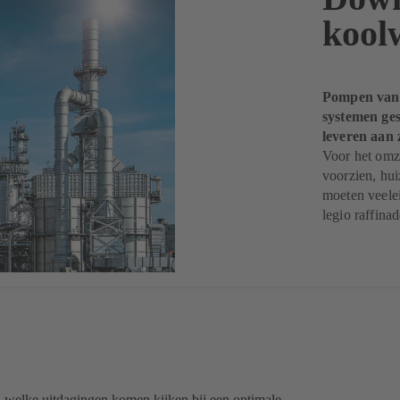
kool
Pompen van 
systemen ge
leveren aan 
Voor het omz
voorzien, hu
moeten veele
legio raffin
 u welke uitdagingen komen kijken bij een optimale