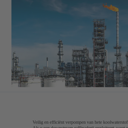
Veilig en efficiënt verpompen van hete koolwaterstof
Als u een downstream-raffinaderij exploiteert, weet