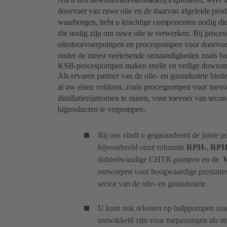
doorvoer van ruwe olie en de daarvan afgeleide produ
waarborgen, hebt u krachtige componenten nodig die 
die nodig zijn om ruwe olie te verwerken. Bij proces
oliedoorvoerpompen en procespompen voor doorvoer 
onder de meest veeleisende omstandigheden zoals ho
KSB-procespompen maken snelle en veilige downst
Als ervaren partner van de olie- en gasindustrie bied
al uw eisen voldoen, zoals procespompen voor toevoe
distillatiezijstromen te sturen, voor toevoer van sec
bijproducten te verpompen.
Bij ons vindt u gegarandeerd de juiste
bijvoorbeeld onze robuuste
RPH
-,
RPH
dubbelwandige CHTR-pompen en de
ontworpen voor hoogwaardige prestaties
sector van de olie- en gasindustrie.
U kunt ook rekenen op hulppompen zoa
ontwikkeld zijn voor toepassingen als s