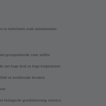
 en toebehoren zoals instrumentatie-
t gesuspendeerde vaste stoffen
dia met hoge druk en hoge temperaturen
lfide en kooldioxide bevatten
room
 biologische groeibeheersing vereist is