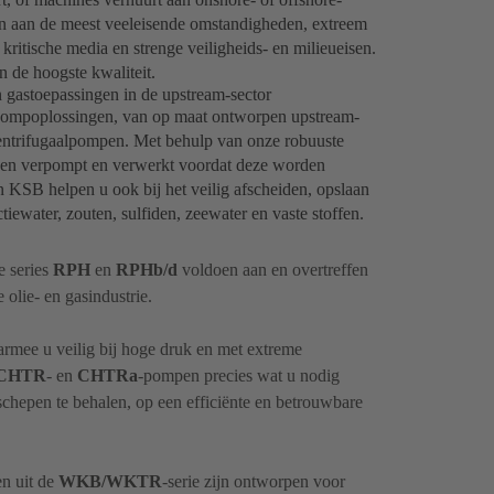
en aan de meest veeleisende omstandigheden, extreem
kritische media en strenge veiligheids- en milieueisen.
 de hoogste kwaliteit.
 gastoepassingen in de upstream-sector
pompoplossingen, van op maat ontworpen upstream-
trifugaalpompen. Met behulp van onze robuuste
den verpompt en verwerkt voordat deze worden
 KSB helpen u ook bij het veilig afscheiden, opslaan
iewater, zouten, sulfiden, zeewater en vaste stoffen.
 series
RPH
en
RPHb/d
voldoen aan en overtreffen
 olie- en gasindustrie.
rmee u veilig bij hoge druk en met extreme
CHTR
- en
CHTRa
-pompen precies wat u nodig
schepen te behalen, op een efficiënte en betrouwbare
n uit de
WKB/WKTR
-serie zijn ontworpen voor