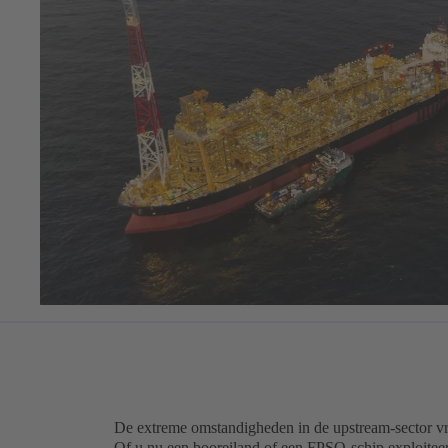
De extreme omstandigheden in de upstream-sector 
Of u nu een booreiland of een FPSO-schip exploiteer