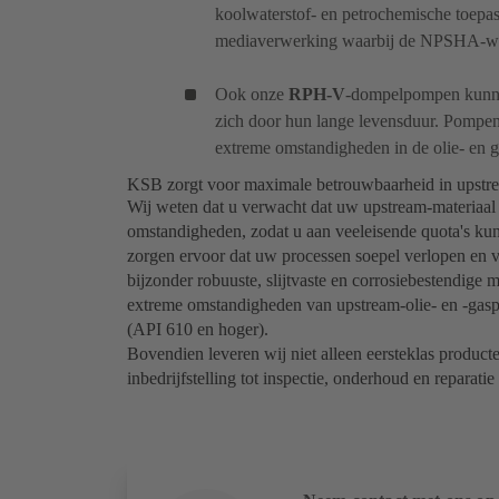
koolwaterstof- en petrochemische toepas
mediaverwerking waarbij de NPSHA-waa
Ook onze
RPH-V
-dompelpompen kunnen
zich door hun lange levensduur. Pompen
extreme omstandigheden in de olie- en g
KSB zorgt voor maximale betrouwbaarheid in upstr
Wij weten dat u verwacht dat uw upstream-materiaal 
omstandigheden, zodat u aan veeleisende quota's k
zorgen ervoor dat uw processen soepel verlopen en v
bijzonder robuuste, slijtvaste en corrosiebestendige
extreme omstandigheden van upstream-olie- en -gas
(API 610 en hoger).
Bovendien leveren wij niet alleen eersteklas producte
inbedrijfstelling tot inspectie, onderhoud en reparatie 