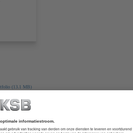
.
folio (13.1 MB)
tors I Automation