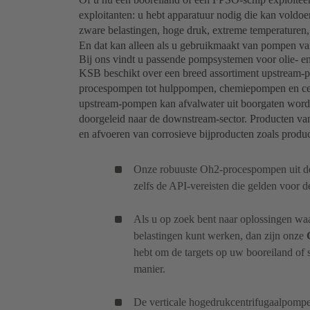
exploitanten: u hebt apparatuur nodig die kan voldo
zware belastingen, hoge druk, extreme temperaturen, 
En dat kan alleen als u gebruikmaakt van pompen van
Bij ons vindt u passende pompsystemen voor olie- en
KSB beschikt over een breed assortiment upstream-
procespompen tot hulppompen, chemiepompen en cen
upstream-pompen kan afvalwater uit boorgaten wor
doorgeleid naar de downstream-sector. Producten van
en afvoeren van corrosieve bijproducten zoals product
Onze robuuste Oh2-procespompen uit de
zelfs de API-vereisten die gelden voor de
Als u op zoek bent naar oplossingen waa
belastingen kunt werken, dan zijn onze
hebt om de targets op uw booreiland of 
manier.
De verticale hogedrukcentrifugaalpompe