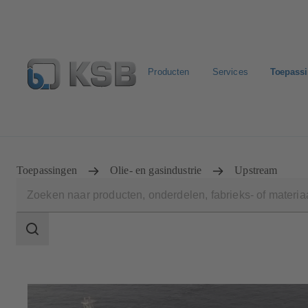
Producten
Services
Toepass
Configure Product
KSB Select
Standaard stuklijste
Toepassingen
Olie- en gasindustrie
Upstream
Zoekgebied
Zoekgebied