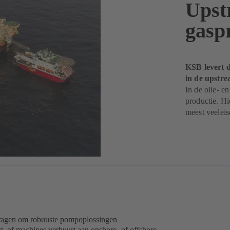
Upstr
gasp
KSB levert d
in de upstre
In de olie- e
productie. H
meest veelei
vragen om robuuste pompoplossingen
t, of machines verhuurt aan onshore- of offshore-