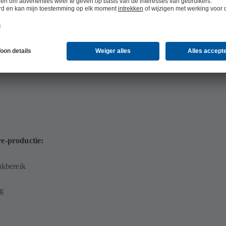
 MB)
re-productie:
ukbereik
g