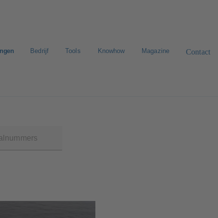
ingen
Bedrijf
Tools
Knowhow
Magazine
Contact
n zoeken
E-Paper-Portal
Werken bij KSB